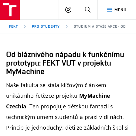
FEKT
PŘIHLÁSIT
HLEDAT
MENU
VUT
SE
Brno
FEKT
PRO STUDENTY
STUDIUM A STÁŽE AKCE - OD BL
Od bláznivého nápadu k funkčnímu
prototypu: FEKT VUT v projektu
MyMachine
Naše fakulta se stala klíčovým článkem
unikátního řetězce projektu
MyMachine
. Ten propojuje dětskou fantazii s
Czechia
technickým umem studentů a praxí v dílnách.
Princip je jednoduchý: děti ze základních škol si