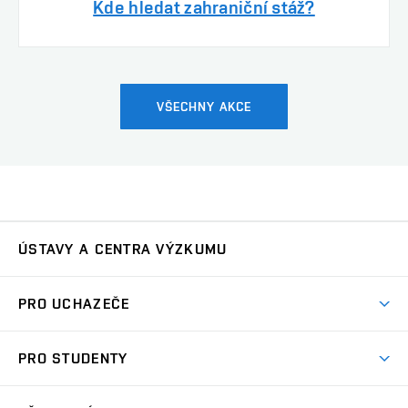
Kde hledat zahraniční stáž?
VŠECHNY AKCE
ÚSTAVY A CENTRA VÝZKUMU
Ústav automatizace a měřicí techniky
UAMT
PRO UCHAZEČE
Ústav biomedicínského inženýrství
UBMI
Pojď na FEKT
PRO STUDENTY
Nabídka programů
Ústav elektroenergetiky
UEEN
Studijní programy
Přijímačky