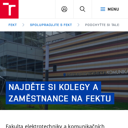
FEKT
PŘIHLÁSIT
HLEDAT
MENU
VUT
SE
Brno
FEKT
SPOLUPRACUJTE S FEKT
PODCHYŤTE SI TALENTY
NAJDĚTE
SI
KOLEGY
A
ZAMĚSTNANCE
NA
FEKTU
Fakulta elektrotechniky a komunikačních