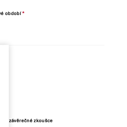
vé období
*
tátní závěrečné zkoušce