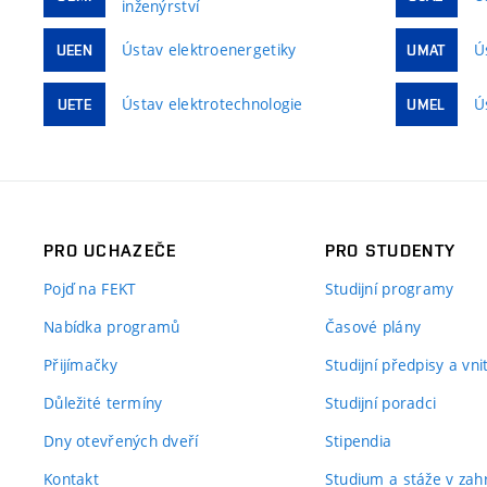
inženýrství
Ústav elektroenergetiky
Ú
UEEN
UMAT
Ústav elektrotechnologie
Ú
UETE
UMEL
PRO UCHAZEČE
PRO STUDENTY
Pojď na FEKT
Studijní programy
Nabídka programů
Časové plány
Přijímačky
Studijní předpisy a vn
Důležité termíny
Studijní poradci
Dny otevřených dveří
Stipendia
Kontakt
Studium a stáže v zahr