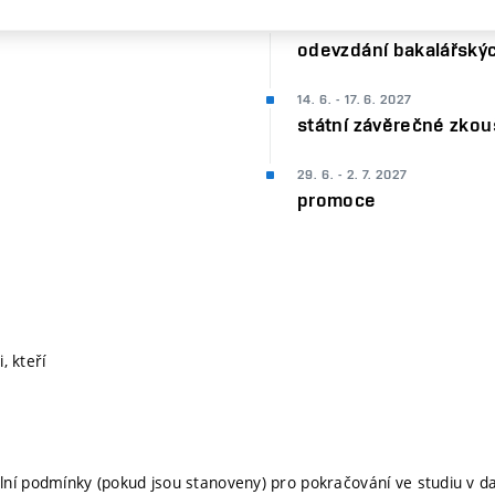
DO 4. 6. 2027
odevzdání bakalářskýc
14. 6. - 17. 6. 2027
státní závěrečné zkou
29. 6. - 2. 7. 2027
promoce
, kteří
lní podmínky (pokud jsou stanoveny) pro pokračování ve studiu v 