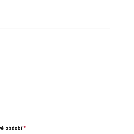
vé období
*