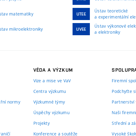
Ústav teoretické
stav matematiky
UTEE
a experimentální ele
Ústav výkonové elek
stav mikroelektroniky
UVEE
a elektroniky
VĚDA A VÝZKUM
SPOLUPRA
Vize a mise ve VaV
Firemní spo
Centra výzkumu
Podchyťte si
itřní normy
Výzkumné týmy
Partnerství
Úspěchy výzkumu
Naši firemn
Projekty
Střední a zá
aničí
Konference a soutěže
Vysoké školy