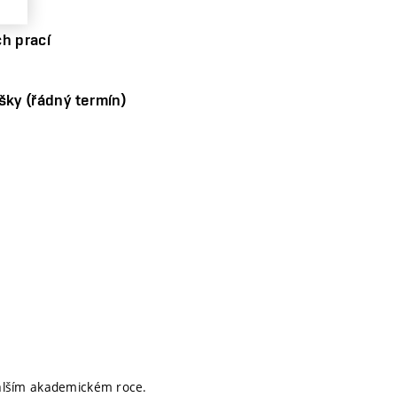
h prací
šky (řádný termín)
dalším akademickém roce.