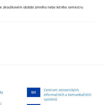
 ve zkouškovém období zimního nebo letního semestru
Centrum senzorických,
ky
SIX
informačních a komunikačních
systémů
í