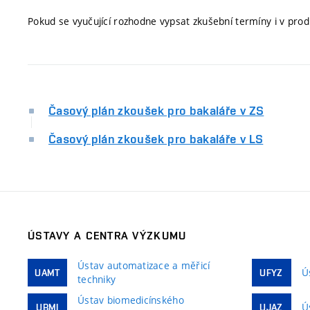
Pokud se vyučující rozhodne vypsat zkušební termíny i v p
Časový plán zkoušek pro bakaláře v ZS
Časový plán zkoušek pro bakaláře v LS
ÚSTAVY A CENTRA VÝZKUMU
Ústav automatizace a měřicí
Ú
UAMT
UFYZ
techniky
Ústav biomedicínského
Ú
UBMI
UJAZ