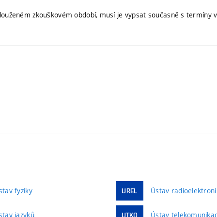
rodlouženém zkouškovém období, musí je vypsat současně s termíny
stav fyziky
Ústav radioelektroni
UREL
stav jazyků
Ústav telekomunikac
UTKO