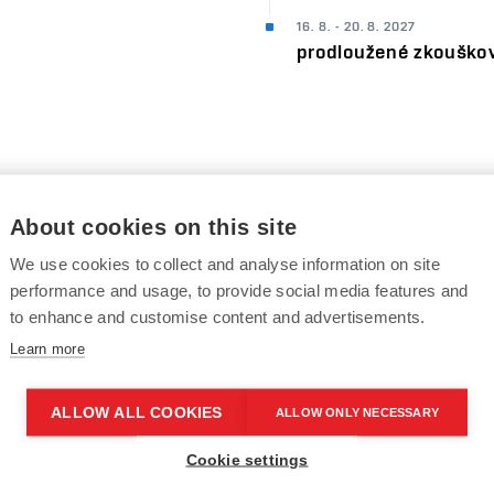
16. 8. - 20. 8. 2027
prodloužené zkouško
About cookies on this site
Letní semestr
We use cookies to collect and analyse information on site
performance and usage, to provide social media features and
8. 2. - 30. 4. 2027
výuka
to enhance and customise content and advertisements.
Learn more
3. 5. - 2. 6. 2027
zkouškové období
ALLOW ALL COOKIES
ALLOW ONLY NECESSARY
DO 4. 5. 2027
Cookie settings
podání přihlášky ke s