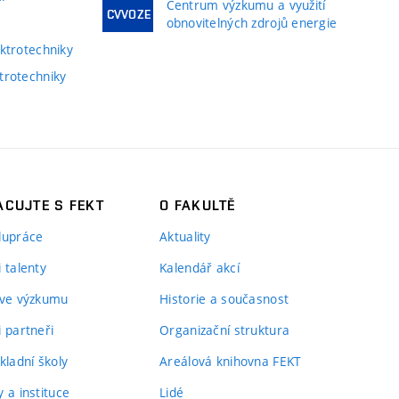
Centrum výzkumu a využití
CVVOZE
obnovitelných zdrojů energie
ktrotechniky
trotechniky
CUJTE S FEKT
O FAKULTĚ
lupráce
Aktuality
 talenty
Kalendář akcí
 ve výzkumu
Historie a současnost
i partneři
Organizační struktura
kladní školy
Areálová knihovna FEKT
 a instituce
Lidé