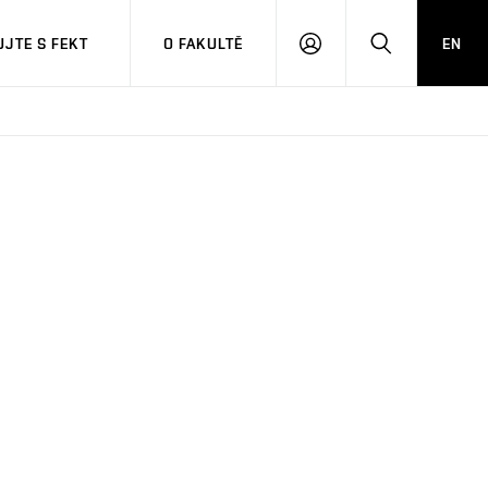
JTE S FEKT
O FAKULTĚ
EN
PŘIHLÁSIT
HLEDAT
SE