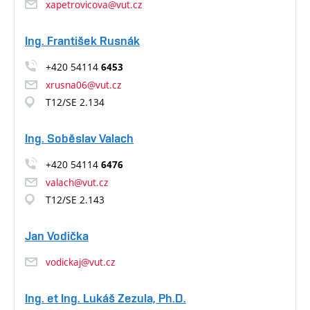
xapetrovicova@vut.cz
Ing. František Rusnák
+420 54114
6453
xrusna06@vut.cz
T12/SE 2.134
Ing. Soběslav Valach
+420 54114
6476
valach@vut.cz
T12/SE 2.143
Jan Vodička
vodickaj@vut.cz
Ing. et Ing. Lukáš Zezula, Ph.D.