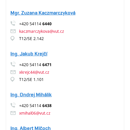
Mgr. Zuzana Kaczmarczyková
+420 54114
6440
kaczmarczykova@vut.cz
T12/SE 2.142
Ing. Jakub Krejčí
+420 54114
6471
xkrejc44@vut.cz
T12/SE 1.101
Ing. Ondrej Mihálik
+420 54114
6438
xmihal06@vut.cz
Ing. Albert Mlčoch