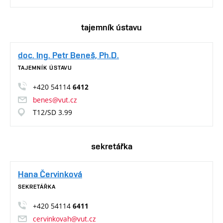
tajemník ústavu
doc. Ing. Petr Beneš, Ph.D.
TAJEMNÍK ÚSTAVU
+420 54114
6412
benes@vut.cz
T12/SD 3.99
sekretářka
Hana Červinková
SEKRETÁŘKA
+420 54114
6411
cervinkovah@vut.cz