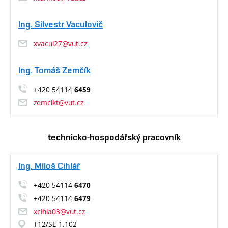
Ing. Silvestr Vaculovič
xvacul27@vut.cz
Ing. Tomáš Zemčík
+420 54114
6459
zemcikt@vut.cz
technicko-hospodářský pracovník
Ing. Miloš Cihlář
+420 54114
6470
+420 54114
6479
xcihla03@vut.cz
T12/SE 1.102