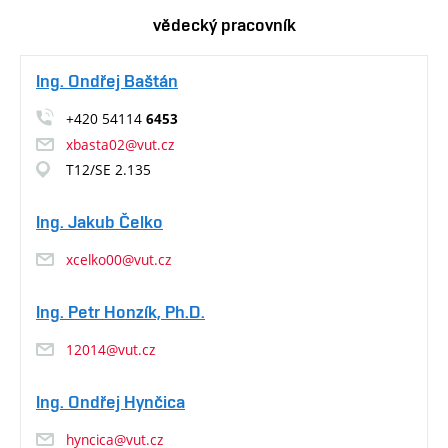
vědecký pracovník
Ing. Ondřej Baštán
+420 54114
6453
xbasta02@vut.cz
T12/SE 2.135
Ing. Jakub Čelko
xcelko00@vut.cz
Ing. Petr Honzík, Ph.D.
12014@vut.cz
Ing. Ondřej Hynčica
hyncica@vut.cz