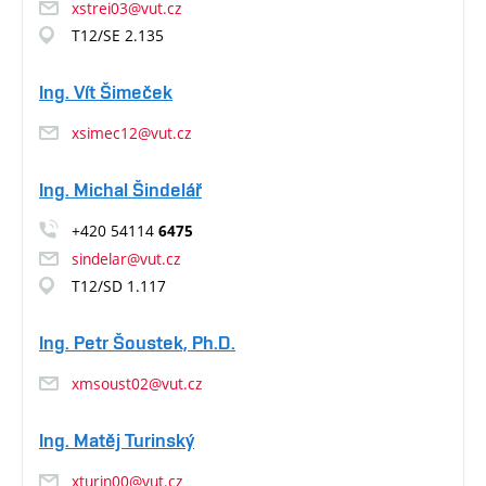
xstrei03@vut.cz
T12/SE 2.135
Ing. Vít Šimeček
xsimec12@vut.cz
Ing. Michal Šindelář
+420 54114
6475
sindelar@vut.cz
T12/SD 1.117
Ing. Petr Šoustek, Ph.D.
xmsoust02@vut.cz
Ing. Matěj Turinský
xturin00@vut.cz