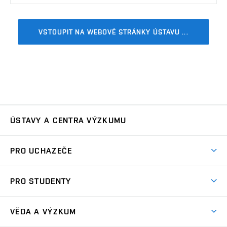
VSTOUPIT NA WEBOVÉ STRÁNKY ÚSTAVU ...
ÚSTAVY A CENTRA VÝZKUMU
Ústav automatizace a měřicí techniky
UAMT
PRO UCHAZEČE
Ústav biomedicínského inženýrství
UBMI
Pojď na FEKT
PRO STUDENTY
Nabídka programů
Ústav elektroenergetiky
UEEN
Studijní programy
Přijímačky
VĚDA A VÝZKUM
Časové plány
Ústav elektrotechnologie
UETE
Důležité termíny