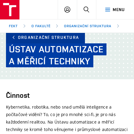
FEKT
PŘIHLÁSIT
HLEDAT
MENU
VUT
SE
Brno
FEKT
O FAKULTĚ
ORGANIZAČNÍ STRUKTURA
ÚSTA
ORGANIZAČNÍ STRUKTURA
ÚSTAV
AUTOMATIZACE
A MĚŘICÍ
TECHNIKY
Činnost
Kybernetika, robotika, nebo snad umělá inteligence a
počítačové vidění? To, co je pro mnohé sci-fi, je pro nás
každodenní realitou. Na Ústavu automatizace a měřicí
techniky se kromě toho věnujeme i průmyslové automatizaci