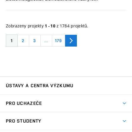
Zobrazeny projekty
z 1784 projektů.
1 - 10
1
2
3
…
179
ÚSTAVY A CENTRA VÝZKUMU
Ústav automatizace a měřicí techniky
UAMT
PRO UCHAZEČE
Ústav biomedicínského inženýrství
UBMI
Pojď na FEKT
PRO STUDENTY
Nabídka programů
Ústav elektroenergetiky
UEEN