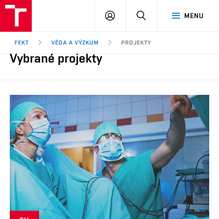
FEKT
PŘIHLÁSIT
HLEDAT
MENU
VUT
SE
Brno
FEKT
VĚDA A VÝZKUM
PROJEKTY
Vybrané projekty