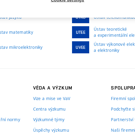
stav fyziky
Ústav radioelektroni
UREL
stav jazyků
Ústav telekomunikac
UTKO
Ústav teoretické
stav matematiky
UTEE
a experimentální ele
Ústav výkonové elek
stav mikroelektroniky
UVEE
a elektroniky
VĚDA A VÝZKUM
SPOLUPRA
Vize a mise ve VaV
Firemní spo
Centra výzkumu
Podchyťte si
itřní normy
Výzkumné týmy
Partnerství
Úspěchy výzkumu
Naši firemn