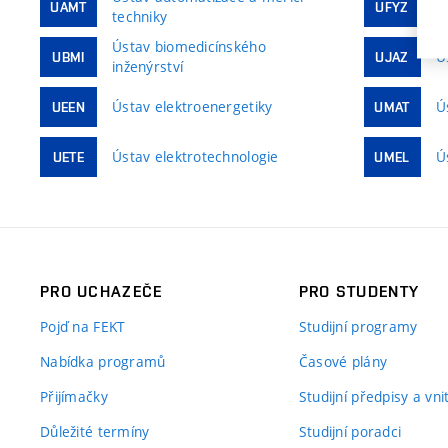
Ú
UAMT
UFYZ
techniky
Ústav biomedicínského
Ú
UBMI
UJAZ
inženýrství
Ústav elektroenergetiky
Ú
UEEN
UMAT
Ústav elektrotechnologie
Ú
UETE
UMEL
PRO UCHAZEČE
PRO STUDENTY
Pojď na FEKT
Studijní programy
Nabídka programů
Časové plány
Přijímačky
Studijní předpisy a vn
Důležité termíny
Studijní poradci