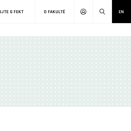
JTE S FEKT
O FAKULTĚ
EN
PŘIHLÁSIT
HLEDAT
SE