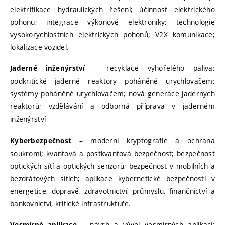
elektrifikace hydraulických řešení; účinnost elektrického
pohonu; integrace výkonové elektroniky; technologie
vysokorychlostních elektrických pohonů; V2X komunikace;
lokalizace vozidel.
– recyklace vyhořelého paliva;
Jaderné inženýrství
podkritické jaderné reaktory poháněné urychlovačem;
systémy poháněné urychlovačem; nová generace jaderných
reaktorů; vzdělávání a odborná příprava v jaderném
inženýrství
– moderní kryptografie a ochrana
Kyberbezpečnost
soukromí; kvantová a postkvantová bezpečnost; bezpečnost
optických sítí a optických senzorů; bezpečnost v mobilních a
bezdrátových sítích; aplikace kybernetické bezpečnosti v
energetice, dopravě, zdravotnictví, průmyslu, finančnictví a
bankovnictví, kritické infrastruktuře.
– návrh a vývoj vesmírných aplikací;