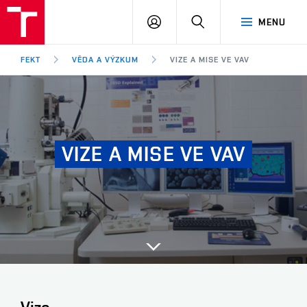
FEKT
PŘIHLÁSIT
HLEDAT
MENU
VUT
SE
Brno
FEKT
VĚDA A VÝZKUM
VIZE A MISE VE VAV
VIZE A MISE VE VAV
Další