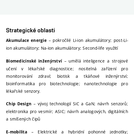
Strategické oblasti
– pokročilé Li-ion akumulátory; post-Li-
Akumulace energie
ion akumulátory; Na-ion akumulátory; Second-life využití
– umělá inteligence a strojové
Biomedicínské inženýrství
učení v lékařské diagnostice; nositelná zařízení pro
monitorování zdraví; biotisk a tkáňové inženýrství;
bioinformatika pro biotechnologie; nanotechnologie pro
lékařské senzory.
– vývoj technologií SiC a GaN; návrh senzorů;
Chip Design
elektronika pro vesmír; ASIC; návrh analogových, digitálních
a smíšených čipů
– Elektrické a hybridní pohonné jednotky;
E-mobilita