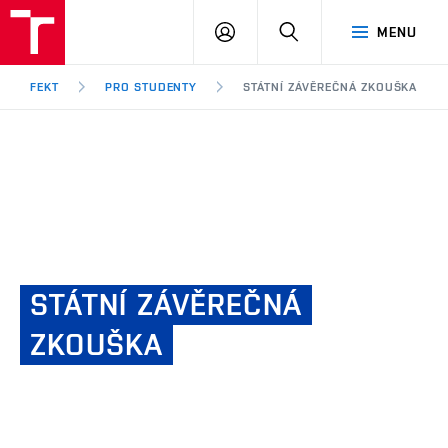
FEKT
PŘIHLÁSIT
HLEDAT
MENU
VUT
SE
Brno
FEKT
PRO STUDENTY
STÁTNÍ ZÁVĚREČNÁ ZKOUŠKA
STÁTNÍ
ZÁVĚREČNÁ
ZKOUŠKA