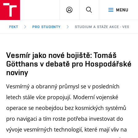
FEKT
PŘIHLÁSIT
HLEDAT
MENU
VUT
SE
Brno
FEKT
PRO STUDENTY
STUDIUM A STÁŽE AKCE - VESMÍ
Vesmír jako nové bojiště: Tomáš
Götthans v debatě pro Hospodářské
noviny
Vesmírný a obranný průmysl se v posledních
letech stále více propojují. Moderní vojenské
operace se neobejdou bez kosmických systémů
pro navigaci a tím roste potřeba investovat do
vývoje vesmírných technologií, které mají vliv na