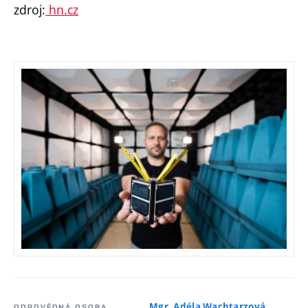
zdroj:
hn.cz
Mgr. Adéla Wachtarzová
ODPOVĚDNÁ OSOBA