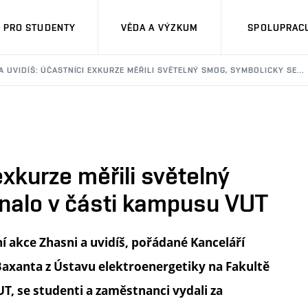
PRO STUDENTY
VĚDA A VÝZKUM
SPOLUPRACU
 A UVIDÍŠ: ÚČASTNÍCI EXKURZE MĚŘILI SVĚTELNÝ SMOG, SYMBOLICKY SE…
exkurze měřili světelný
nalo v části kampusu VUT
ní akce Zhasni a uvidíš, pořádané Kanceláří
Baxanta z Ústavu elektroenergetiky na Fakultě
T, se studenti a zaměstnanci vydali za