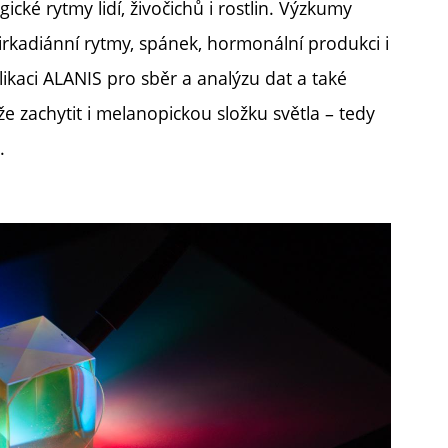
cké rytmy lidí, živočichů i rostlin. Výzkumy
cirkadiánní rytmy, spánek, hormonální produkci i
likaci ALANIS pro sběr a analýzu dat a také
 zachytit i melanopickou složku světla – tedy
.