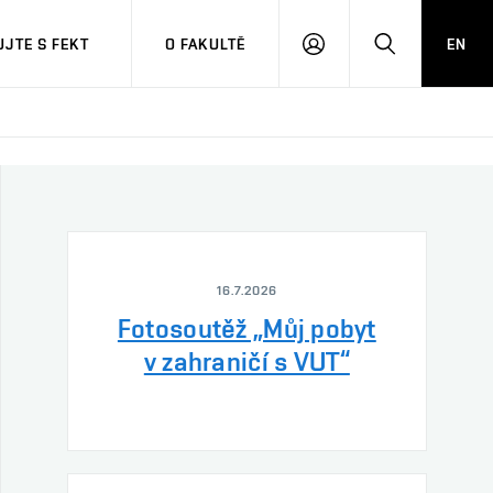
JTE S FEKT
O FAKULTĚ
EN
PŘIHLÁSIT
HLEDAT
SE
16.7.2026
Fotosoutěž „Můj pobyt
v zahraničí s VUT“