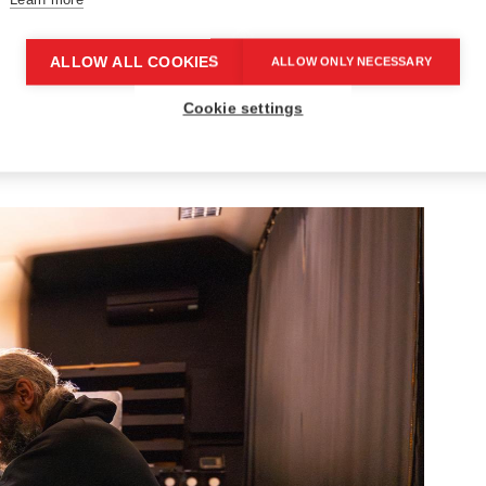
atovalo se o tom,
jak s umělým osvětlením
kým tématem byla také otázka, jak mohou města,
ALLOW ALL COOKIES
ALLOW ONLY NECESSARY
 světelného smogu vhodně navrženým veřejným
Cookie settings