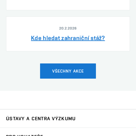
20.2.2026
Kde hledat zahraniční stáž?
VŠECHNY AKCE
ÚSTAVY A CENTRA VÝZKUMU
Ústav automatizace a měřicí techniky
UAMT