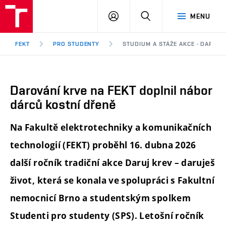
FEKT
PŘIHLÁSIT
HLEDAT
MENU
VUT
SE
Brno
FEKT
PRO STUDENTY
STUDIUM A STÁŽE AKCE - DAROV
Darování krve na FEKT doplnil nábor
dárců kostní dřeně
Na Fakultě elektrotechniky a komunikačních
technologií (FEKT) proběhl 16. dubna 2026
další ročník tradiční akce Daruj krev – daruješ
život, která se konala ve spolupráci s Fakultní
nemocnicí Brno a studentským spolkem
Studenti pro studenty (SPS). Letošní ročník