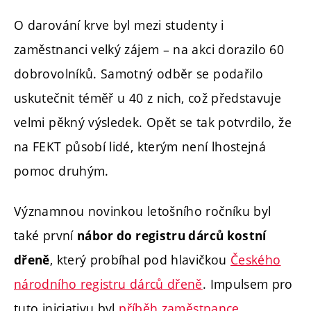
O darování krve byl mezi studenty i
zaměstnanci velký zájem – na akci dorazilo 60
dobrovolníků. Samotný odběr se podařilo
uskutečnit téměř u 40 z nich, což představuje
velmi pěkný výsledek. Opět se tak potvrdilo, že
na FEKT působí lidé, kterým není lhostejná
pomoc druhým.
Významnou novinkou letošního ročníku byl
také první
nábor do registru dárců kostní
, který probíhal pod hlavičkou
Českého
dřeně
národního registru dárců dřeně
. Impulsem pro
tuto iniciativu byl
příběh zaměstnance