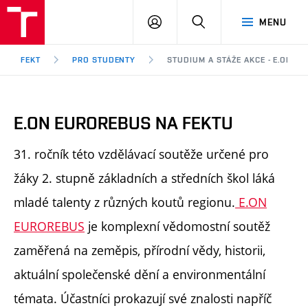
FEKT
PŘIHLÁSIT
HLEDAT
MENU
VUT
SE
Brno
FEKT
PRO STUDENTY
STUDIUM A STÁŽE AKCE - E.ON E
E.ON EUROREBUS NA FEKTU
31. ročník této vzdělávací soutěže určené pro
žáky 2. stupně základních a středních škol láká
mladé talenty z různých koutů regionu.
E.ON
EUROREBUS
je komplexní vědomostní soutěž
zaměřená na zeměpis, přírodní vědy, historii,
aktuální společenské dění a environmentální
témata. Účastníci prokazují své znalosti napříč