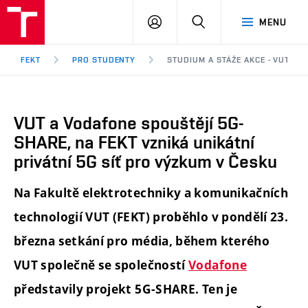
FEKT
PŘIHLÁSIT
HLEDAT
MENU
VUT
SE
Brno
FEKT
PRO STUDENTY
STUDIUM A STÁŽE AKCE - VUT A 
VUT a Vodafone spouštějí 5G-
SHARE, na FEKT vzniká unikátní
privátní 5G síť pro výzkum v Česku
Na Fakultě elektrotechniky a komunikačních
technologií VUT (FEKT) proběhlo v pondělí 23.
března setkání pro média, během kterého
VUT společně se společností
Vodafone
představily projekt 5G-SHARE. Ten je