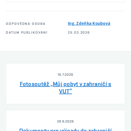
Ing. Zdeňka Koubová
ODPOVĚDNÁ OSOBA
DATUM PUBLIKOVÁNÍ
25.03.2026
16.7.2026
Fotosoutěž „Můj pobyt v zahraničí s
VUT“
26.6.2026
Dokumenty pro výjezdy do zahraničí