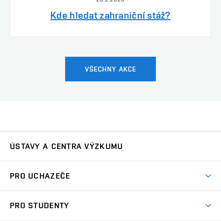
Kde hledat zahraniční stáž?
VŠECHNY AKCE
ÚSTAVY A CENTRA VÝZKUMU
Ústav automatizace a měřicí techniky
UAMT
PRO UCHAZEČE
Ústav biomedicínského inženýrství
UBMI
Pojď na FEKT
PRO STUDENTY
Nabídka programů
Ústav elektroenergetiky
UEEN