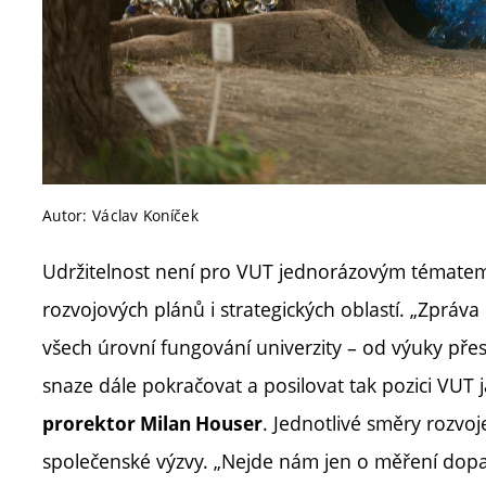
Autor: Václav Koníček
Udržitelnost není pro VUT jednorázovým tématem,
rozvojových plánů i strategických oblastí. „Zpráva
všech úrovní fungování univerzity – od výuky pře
snaze dále pokračovat a posilovat tak pozici VUT jak
. Jednotlivé směry rozvoj
prorektor Milan Houser
společenské výzvy. „Nejde nám jen o měření dopad