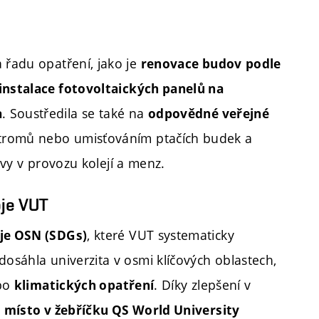
 řadu opatření, jako je
renovace budov
podle
instalace fotovoltaických panelů na
. Soustředila se také na
a
odpovědné veřejné
tromů nebo umisťováním ptačích budek a
tivy v provozu kolejí a menz.
oje VUT
, které VUT systematicky
oje OSN (SDGs)
dosáhla univerzita v osmi klíčových oblastech,
bo
. Díky zlepšení v
klimatických opatření
. místo v žebříčku QS World University