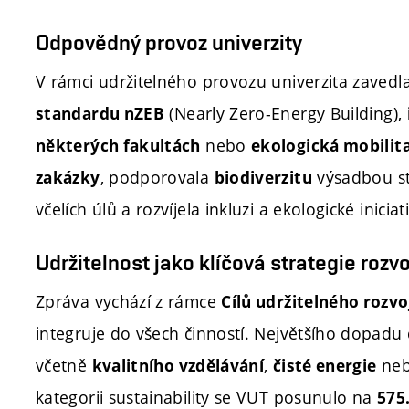
Odpovědný provoz univerzity
V rámci udržitelného provozu univerzita zavedla
(Nearly Zero-Energy Building),
standardu nZEB
nebo
některých fakultách
ekologická mobilit
, podporovala
výsadbou s
zakázky
biodiverzitu
včelích úlů a rozvíjela inkluzi a ekologické inicia
Udržitelnost jako klíčová strategie rozv
Zpráva vychází z rámce
Cílů udržitelného rozv
integruje do všech činností. Největšího dopadu 
včetně
,
ne
kvalitního vzdělávání
čisté energie
kategorii sustainability se VUT posunulo na
575