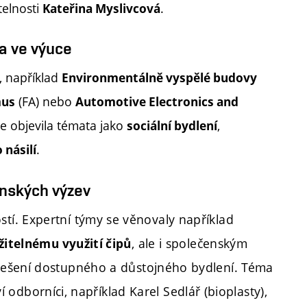
elnosti
.
Kateřina Myslivcová
ta ve výuce
 například
Environmentálně vyspělé budovy
(FA) nebo
mus
Automotive Electronics and
e objevila témata jako
,
sociální bydlení
.
 násilí
nských výzev
í. Expertní týmy se věnovaly například
, ale i společenským
ržitelnému využití čipů
 řešení dostupného a důstojného bydlení. Téma
ví odborníci, například Karel Sedlář (bioplasty),