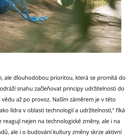
 ale dlouhodobou prioritou, která se promítá do
 odráží snahu začleňovat principy udržitelnosti do
s vědu až po provoz. Naším záměrem je v této
o lídra v oblasti technologií a udržitelnosti,“ říká
e reagují nejen na technologické změny, ale i na
ů, ale i o budování kultury změny skrze aktivní