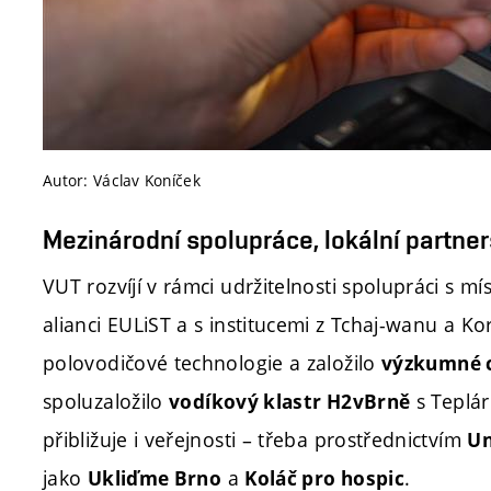
Autor: Václav Koníček
Mezinárodní spolupráce, lokální partner
VUT rozvíjí v rámci udržitelnosti spolupráci s m
alianci EULiST a s institucemi z Tchaj-wanu a 
polovodičové technologie a založilo
výzkumné c
spoluzaložilo
s Teplá
vodíkový klastr H2vBrně
přibližuje i veřejnosti – třeba prostřednictvím
Un
jako
a
.
Ukliďme Brno
Koláč pro hospic