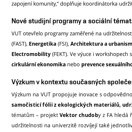
zapojení komunity,“ doplňuje koordinátorka udržit
Nové studijní programy a sociální téma
VUT otevřelo programy zaměřené na udržitelnost,
(FAST),
(FSI),
Energetika
Architektura a urbanis
(FEKT). Ve výuce i workshopech s
Electromobility
nebo
cirkulární ekonomika
prevence sexuálního
Výzkum v kontextu současných společe
Výzkum na VUT propojuje inovace s odpovědnost
samočisticí fólii z ekologických materiálů, ud
tématům – projekt
y z FA hledá
Vektor chudob
udržitelnosti na univerzitě rozvíjejí také jednotli