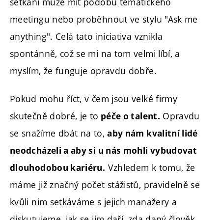
setkání může mít podobu tematického
meetingu nebo proběhnout ve stylu "Ask me
anything". Celá tato iniciativa vznikla
spontánně, což se mi na tom velmi líbí, a
myslím, že funguje opravdu dobře.
Pokud mohu říct, v čem jsou velké firmy
skutečně dobré, je to
Opravdu
péče o talent.
se snažíme dbát na to,
aby nám kvalitní lidé
neodcházeli a aby si u nás mohli vybudovat
Vzhledem k tomu, že
dlouhodobou kariéru.
máme již značný počet stážistů, pravidelně se
kvůli nim setkáváme s jejich manažery a
diskutujeme, jak se jim daří, zda daný člověk