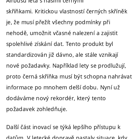
Airbusů létá s našimi černými
skříňkami. Kritickou vlastností černých skříněk
je, že musí přežít všechny podmínky při
nehodě, umožnit včasné nalezení a zajistit
spolehlivé získání dat. Tento produkt byl
standardizován již dávno, ale stále vznikají
nové požadavky. Například lety se prodlužují,
proto černá skříňka musí být schopna nahrávat
informace po mnohem delší dobu. Nyní už
dodáváme nový rekordér, který tento
požadavek zohledňuje.
Další část inovací se týká lepšího přístupu k
datům. V letecké dopravě nastaly situace, kdy