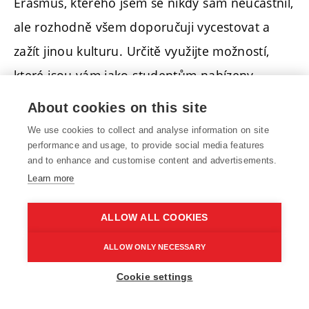
Erasmus, kterého jsem se nikdy sám neúčastnil,
ale rozhodně všem doporučuji vycestovat a
zažít jinou kulturu. Určitě využijte možností,
které jsou vám jako studentům nabízeny.
About cookies on this site
Dalším mým doporučením je jednoznačně
We use cookies to collect and analyse information on site
. Z mé
dokončit vysokoškolské vzdělání
performance and usage, to provide social media features
zkušenosti je nejhodnotnější částí studia
and to enhance and customise content and advertisements.
Learn more
diplomová práce - dobře zvolené téma a
kvalitně vedená práce vám umožní vyzkoušet
ALLOW ALL COOKIES
si, jak prakticky aplikovat získané znalosti.
ALLOW ONLY NECESSARY
Přinutí vás to také zorientovat se v komplexním
Cookie settings
technickém problému. Určitě vytrvejte! I když
máte práci, inženýrské studium rozhodně