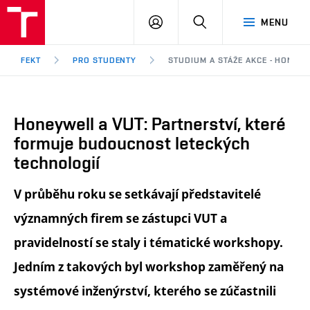
FEKT
PŘIHLÁSIT
HLEDAT
MENU
VUT
SE
Brno
FEKT
PRO STUDENTY
STUDIUM A STÁŽE AKCE - HONEY
Honeywell a VUT: Partnerství, které
formuje budoucnost leteckých
technologií
V průběhu roku se setkávají představitelé
významných firem se zástupci VUT a
pravidelností se staly i tématické workshopy.
Jedním z takových byl workshop zaměřený na
systémové inženýrství, kterého se zúčastnili