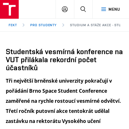
FEKT
PŘIHLÁSIT
HLEDAT
MENU
VUT
SE
Brno
FEKT
PRO STUDENTY
STUDIUM A STÁŽE AKCE - STUDE
Studentská vesmírná konference na
VUT přilákala rekordní počet
účastníků
Tři největší brněnské univerzity pokračují v
pořádání Brno Space Student Conference
zaměřené na rychle rostoucí vesmírné odvětví.
Třetí ročník putovní akce tentokrát udělal
zastávku na rektorátu Vysokého učení