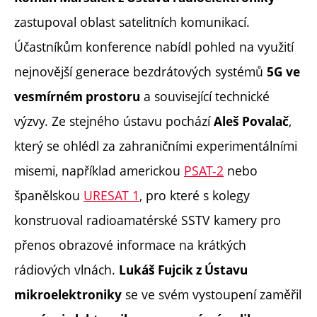
zastupoval oblast satelitních komunikací.
Účastníkům konference nabídl pohled na využití
nejnovější generace bezdrátových systémů
5G ve
a související technické
vesmírném prostoru
výzvy. Ze stejného ústavu pochází
,
Aleš Povalač
který se ohlédl za zahraničními experimentálními
misemi, například americkou
PSAT-2
nebo
španělskou
URESAT 1
, pro které s kolegy
konstruoval radioamatérské SSTV kamery pro
přenos obrazové informace na krátkých
rádiových vlnách.
Lukáš Fujcik z Ústavu
se ve svém vystoupení zaměřil
mikroelektroniky