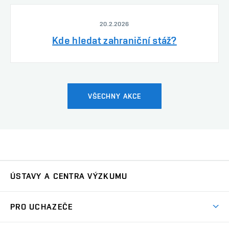
20.2.2026
Kde hledat zahraniční stáž?
VŠECHNY AKCE
ÚSTAVY A CENTRA VÝZKUMU
Ústav automatizace a měřicí techniky
UAMT
PRO UCHAZEČE
Ústav biomedicínského inženýrství
UBMI
Pojď na FEKT