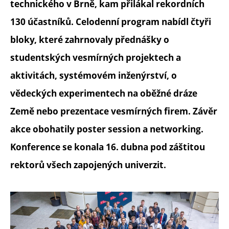
technického v Brně, kam přilákal rekordních
130 účastníků. Celodenní program nabídl čtyři
bloky, které zahrnovaly přednášky o
studentských vesmírných projektech a
aktivitách, systémovém inženýrství, o
vědeckých experimentech na oběžné dráze
Země nebo prezentace vesmírných firem. Závěr
akce obohatily poster session a networking.
Konference se konala 16. dubna pod záštitou
rektorů všech zapojených univerzit.