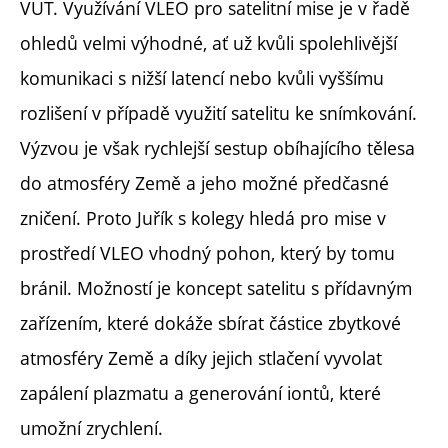
VUT. Využívání VLEO pro satelitní mise je v řadě
ohledů velmi výhodné, ať už kvůli spolehlivější
komunikaci s nižší latencí nebo kvůli vyššímu
rozlišení v případě využití satelitu ke snímkování.
Výzvou je však rychlejší sestup obíhajícího tělesa
do atmosféry Země a jeho možné předčasné
zničení. Proto Juřík s kolegy hledá pro mise v
prostředí VLEO vhodný pohon, který by tomu
bránil. Možností je koncept satelitu s přídavným
zařízením, které dokáže sbírat částice zbytkové
atmosféry Země a díky jejich stlačení vyvolat
zapálení plazmatu a generování iontů, které
umožní zrychlení.