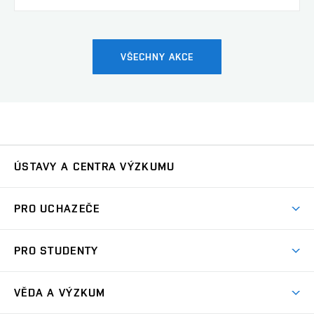
VŠECHNY AKCE
ÚSTAVY A CENTRA VÝZKUMU
Ústav automatizace a měřicí techniky
UAMT
PRO UCHAZEČE
Ústav biomedicínského inženýrství
UBMI
Pojď na FEKT
PRO STUDENTY
Nabídka programů
Ústav elektroenergetiky
UEEN
Studijní programy
Přijímačky
VĚDA A VÝZKUM
Časové plány
Ústav elektrotechnologie
UETE
Důležité termíny