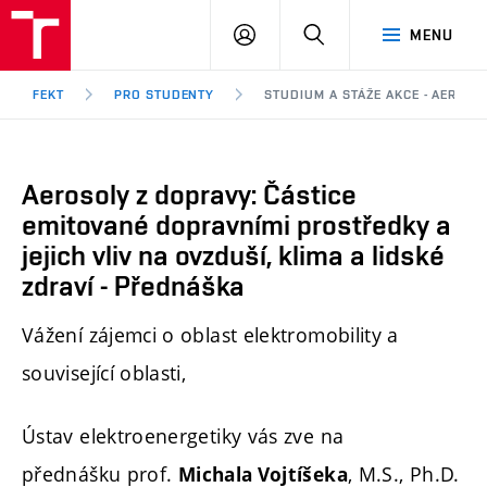
FEKT
PŘIHLÁSIT
HLEDAT
MENU
VUT
SE
Brno
FEKT
PRO STUDENTY
STUDIUM A STÁŽE AKCE - AEROSO
Aerosoly z dopravy: Částice
emitované dopravními prostředky a
jejich vliv na ovzduší, klima a lidské
zdraví - Přednáška
Vážení zájemci o oblast elektromobility a
související oblasti,
Ústav elektroenergetiky vás zve na
přednášku
prof.
, M.S., Ph.D.
Michala Vojtíšeka