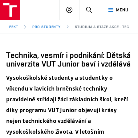
FEKT
PŘIHLÁSIT
HLEDAT
MENU
VUT
SE
Brno
FEKT
PRO STUDENTY
STUDIUM A STÁŽE AKCE - TECHNIK
Technika, vesmír i podnikání: Dětská
univerzita VUT Junior baví i vzdělává
Vysokoškolské studenty a studentky o
víkendu v lavicích brněnské techniky
pravidelně střídají žáci základních škol, kteří
díky programu VUT Junior objevují krásy
nejen technického vzdělávání a
vysokoškolského života. V letošním