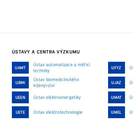
ÚSTAVY A CENTRA VÝZKUMU
Ústav automatizace a měřicí
Ú
UAMT
UFYZ
techniky
Ústav biomedicínského
Ú
UBMI
UJAZ
inženýrství
Ústav elektroenergetiky
Ú
UEEN
UMAT
Ústav elektrotechnologie
Ú
UETE
UMEL