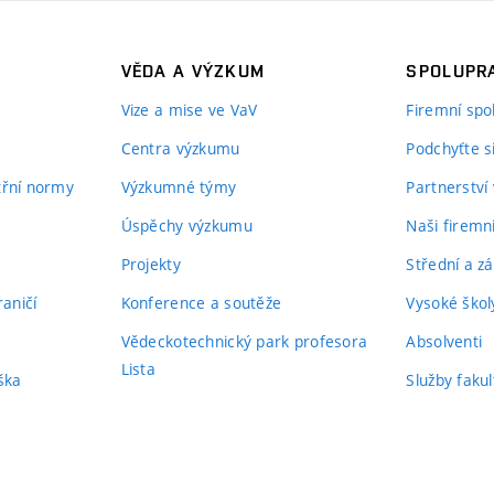
VĚDA A VÝZKUM
SPOLUPRA
Vize a mise ve VaV
Firemní spo
Centra výzkumu
Podchyťte si
itřní normy
Výzkumné týmy
Partnerství
Úspěchy výzkumu
Naši firemn
Projekty
Střední a zá
aničí
Konference a soutěže
Vysoké školy
Vědeckotechnický park profesora
Absolventi
Lista
ška
Služby fakul