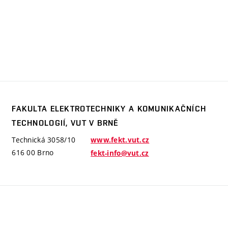
FAKULTA ELEKTROTECHNIKY A KOMUNIKAČNÍCH
akulta
TECHNOLOGIÍ, VUT V BRNĚ
lektrotechniky
 komunikačních
Technická 3058/10
www.fekt.vut.cz
echnologií,
616 00 Brno
fekt-info@vut.cz
UT
 Brně