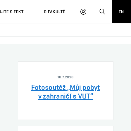
JTE S FEKT
O FAKULTĚ
EN
PŘIHLÁSIT
HLEDAT
SE
16.7.2026
Fotosoutěž „Můj pobyt
v zahraničí s VUT“