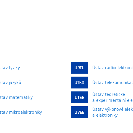
stav fyziky
Ústav radioelektroni
UREL
stav jazyků
Ústav telekomunikac
UTKO
Ústav teoretické
stav matematiky
UTEE
a experimentální ele
Ústav výkonové elek
stav mikroelektroniky
UVEE
a elektroniky