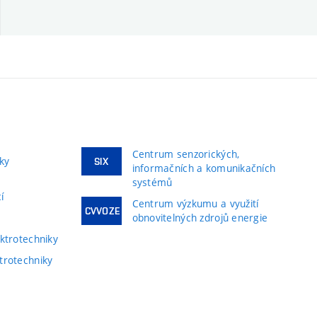
Centrum senzorických,
ky
SIX
informačních a komunikačních
systémů
í
Centrum výzkumu a využití
CVVOZE
obnovitelných zdrojů energie
ktrotechniky
trotechniky