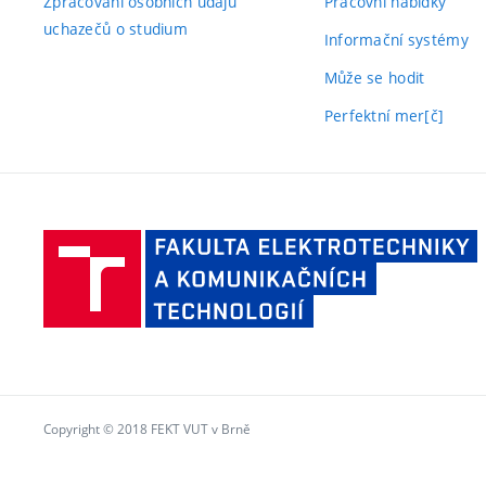
Zpracování osobních údajů
Pracovní nabídky
uchazečů o studium
Informační systémy
Může se hodit
Perfektní mer[č]
F
e
a
t
V
v
Copyright © 2018 FEKT VUT v Brně