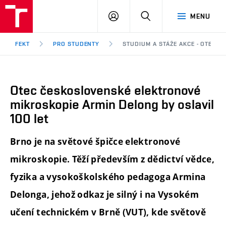
FEKT
PŘIHLÁSIT
HLEDAT
MENU
VUT
SE
Brno
FEKT
PRO STUDENTY
STUDIUM A STÁŽE AKCE - OTEC 
Otec československé elektronové
mikroskopie Armin Delong by oslavil
100 let
Brno je na světové špičce elektronové
mikroskopie. Těží především z dědictví vědce,
fyzika a vysokoškolského pedagoga Armina
Delonga, jehož odkaz je silný i na Vysokém
učení technickém v Brně (VUT), kde světově