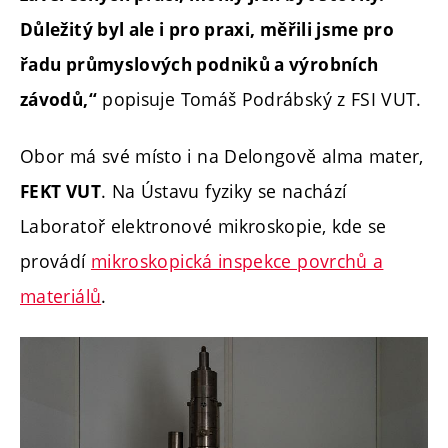
Důležitý byl ale i pro praxi, měřili jsme pro
řadu průmyslových podniků a výrobních
popisuje Tomáš Podrábský z FSI VUT.
závodů,“
Obor má své místo i na Delongově alma mater,
. Na Ústavu fyziky se nachází
FEKT VUT
Laboratoř elektronové mikroskopie, kde se
provádí
mikroskopická inspekce povrchů a
materiálů
.