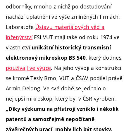
odborníky, mnoho z nichž po dostudování
nachází uplatnění ve výše zmíněných firmách.
Laboratoře
Ústavu materiálových věd a
inženýrství
FSI VUT mají také od roku 1974 ve
vlastnictví
unikátní historický transmisní
, který dodnes
elektronový mikroskop BS 540
používají ve výuce
. Na jeho vývoji a konstrukci
se kromě Tesly Brno, VUT a ČSAV podílel právě
Armin Delong. Ve své době se jednalo o
nejlepší mikroskop, který byl v ČSR vyroben.
„Díky výzkumu na přístroji vzniklo i několik
patentů a samozřejmě nepočítaně
závěrečných prací, mohly jich být stovky.