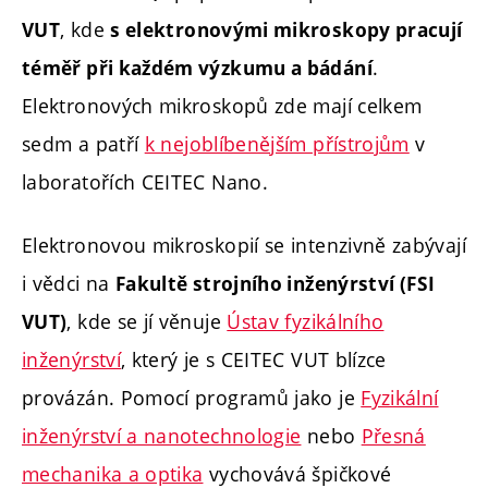
, kde
VUT
s elektronovými mikroskopy pracují
.
téměř při každém výzkumu a bádání
Elektronových mikroskopů zde mají celkem
sedm a patří
k nejoblíbenějším přístrojům
v
laboratořích CEITEC Nano.
Elektronovou mikroskopií se intenzivně zabývají
i vědci na
Fakultě strojního inženýrství (FSI
, kde se jí věnuje
Ústav fyzikálního
VUT)
inženýrství
, který je s CEITEC VUT blízce
provázán. Pomocí programů jako je
Fyzikální
inženýrství a nanotechnologie
nebo
Přesná
mechanika a optika
vychovává špičkové