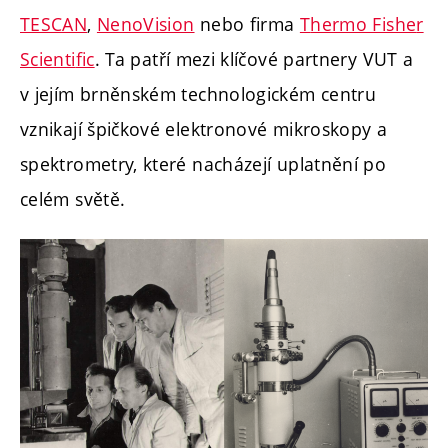
TESCAN
,
NenoVision
nebo firma
T
hermo Fishe
r
Scienti
fic
. Ta patří mezi klíčové partnery VUT a
v jejím brněnském technologickém centru
vznikají špičkové elektronové mikroskopy a
spektrometry, které nacházejí uplatnění po
celém světě.