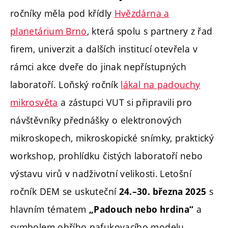
ročníky měla pod křídly
Hvězdárna a
planetárium Brno
, která spolu s partnery z řad
firem, univerzit a dalších institucí otevřela v
rámci akce dveře do jinak nepřístupných
laboratoří. Loňský ročník
lákal na padouchy
mikrosvěta
a zástupci VUT si připravili pro
návštěvníky přednášky o elektronových
mikroskopech, mikroskopické snímky, praktický
workshop, prohlídku čistých laboratoří nebo
výstavu virů v nadživotní velikosti.
Letošní
ročník DEM se uskuteční
s
24.–30. března 2025
hlavním tématem
a
„Padouch nebo hrdina“
symbolem obřího nafukovacího modelu