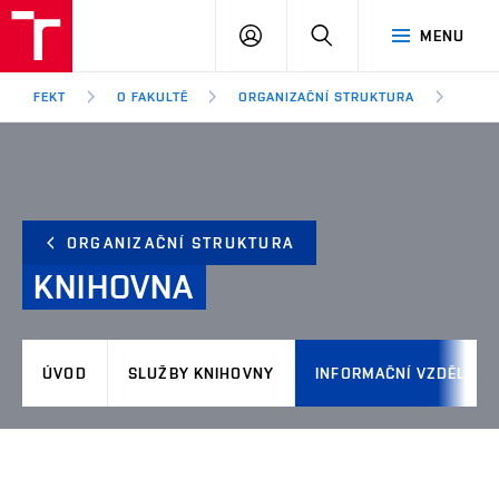
FEKT
PŘIHLÁSIT
HLEDAT
MENU
VUT
SE
Brno
FEKT
O FAKULTĚ
ORGANIZAČNÍ STRUKTURA
KNIH
ORGANIZAČNÍ STRUKTURA
KNIHOVNA
ÚVOD
SLUŽBY KNIHOVNY
INFORMAČNÍ VZDĚLÁVÁ