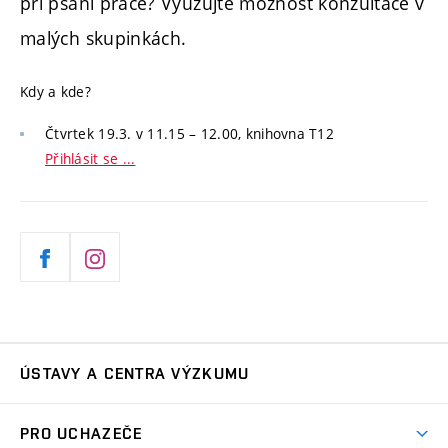
při psaní práce? Využujte možnost konzultace v
malých skupinkách.
Kdy a kde?
Čtvrtek 19.3. v 11.15 – 12.00, knihovna T12
Přihlásit se ...
Facebook
Instagram
ÚSTAVY A CENTRA VÝZKUMU
Ústav automatizace a měřicí techniky
UAMT
PRO UCHAZEČE