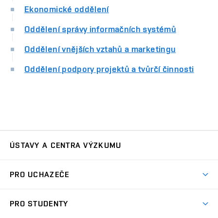
Ekonomické oddělení
Oddělení správy informačních systémů
Oddělení vnějších vztahů a marketingu
Oddělení podpory projektů a tvůrčí činnosti
ÚSTAVY A CENTRA VÝZKUMU
Ústav automatizace a měřicí techniky
UAMT
PRO UCHAZEČE
Ústav biomedicínského inženýrství
UBMI
Pojď na FEKT
PRO STUDENTY
Nabídka programů
Ústav elektroenergetiky