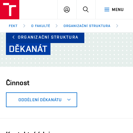
FEKT
PŘIHLÁSIT
HLEDAT
MENU
VUT
SE
Brno
FEKT
O FAKULTĚ
ORGANIZAČNÍ STRUKTURA
DĚK
ORGANIZAČNÍ STRUKTURA
DĚKANÁT
Činnost
ODDĚLENÍ DĚKANÁTU