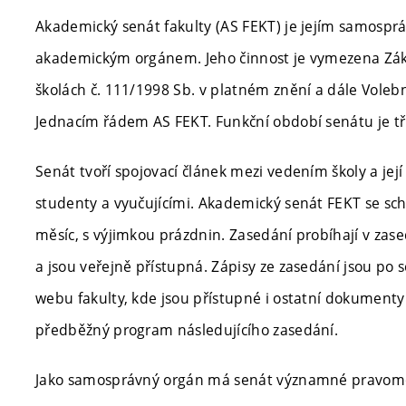
Akademický senát fakulty (AS FEKT) je jejím samosp
akademickým orgánem. Jeho činnost je vymezena Zá
školách č. 111/1998 Sb. v platném znění a dále Vole
Jednacím řádem AS FEKT. Funkční období senátu je tří
Senát tvoří spojovací článek mezi vedením školy a jej
studenty a vyučujícími. Akademický senát FEKT se sch
měsíc, s výjimkou prázdnin. Zasedání probíhají v zas
a jsou veřejně přístupná. Zápisy ze zasedání jsou po
webu fakulty, kde jsou přístupné i ostatní dokumenty
předběžný program následujícího zasedání.
Jako samosprávný orgán má senát významné pravom