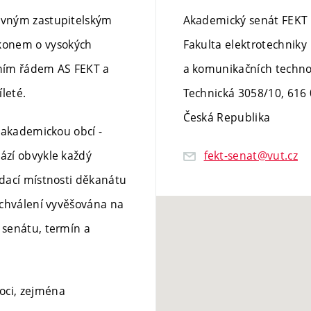
rávným zastupitelským
Akademický senát FEKT
konem o vysokých
Fakulta elektrotechniky
bním řádem AS FEKT a
a komunikačních techno
leté.
Technická 3058/10
,
616 
Česká Republika
í akademickou obcí -
ází obvykle každý
fekt-senat@vut.cz
edací místnosti děkanátu
 schválení vyvěšována na
 senátu, termín a
oci, zejména