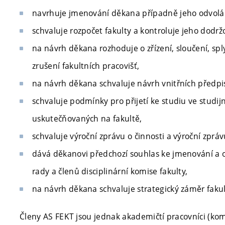
navrhuje jmenování děkana případně jeho odvolán
schvaluje rozpočet fakulty a kontroluje jeho dodrž
na návrh děkana rozhoduje o zřízení, sloučení, spl
zrušení fakultních pracovišť,
na návrh děkana schvaluje návrh vnitřních předpis
schvaluje podmínky pro přijetí ke studiu ve studi
uskutečňovaných na fakultě,
schvaluje výroční zprávu o činnosti a výroční zprá
dává děkanovi předchozí souhlas ke jmenování a 
rady a členů disciplinární komise fakulty,
na návrh děkana schvaluje strategický záměr fakul
Členy AS FEKT jsou jednak akademičtí pracovníci (k