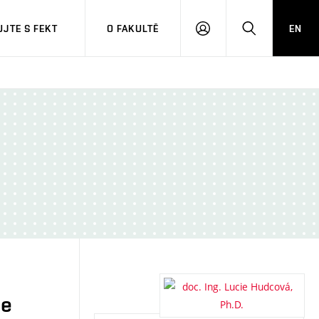
JTE S FEKT
O FAKULTĚ
EN
PŘIHLÁSIT
HLEDAT
SE
je