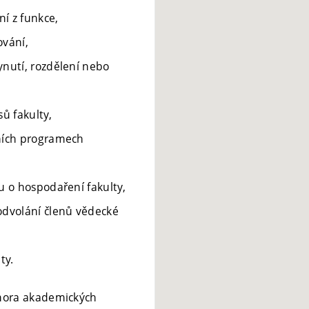
í z funkce,
ování,
ynutí, rozdělení nebo
ů fakulty,
jních programech
vu o hospodaření fakulty,
odvolání členů vědecké
ty.
omora akademických