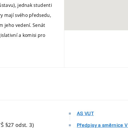
ústavu), jednak studenti
y mají svého předsedu,
m jeho vedení. Senát
slativní a komisi pro
AS VUT
Š §27 odst. 3)
Předpisy a směrnice 