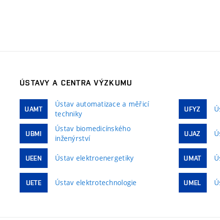
ÚSTAVY A CENTRA VÝZKUMU
Ústav automatizace a měřicí
Ú
UAMT
UFYZ
techniky
Ústav biomedicínského
Ú
UBMI
UJAZ
inženýrství
Ústav elektroenergetiky
Ú
UEEN
UMAT
Ústav elektrotechnologie
Ú
UETE
UMEL