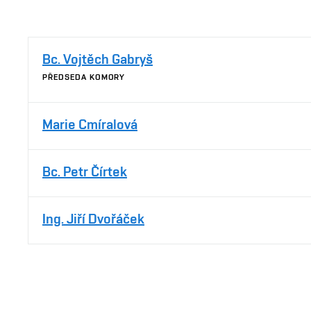
Bc. Vojtěch Gabryš
PŘEDSEDA KOMORY
Marie Cmíralová
Bc. Petr Čírtek
Ing. Jiří Dvořáček