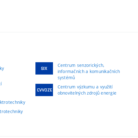
Centrum senzorických,
ky
SIX
informačních a komunikačních
systémů
í
Centrum výzkumu a využití
CVVOZE
obnovitelných zdrojů energie
ktrotechniky
trotechniky