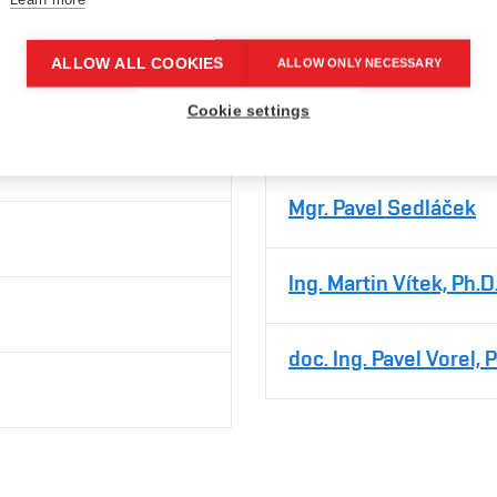
Ing. Roman Prokop, Ph
ALLOW ALL COOKIES
ALLOW ONLY NECESSARY
Cookie settings
Ing. Michal Ptáček, Ph
Mgr. Pavel Sedláček
Ing. Martin Vítek, Ph.D
doc. Ing. Pavel Vorel, 