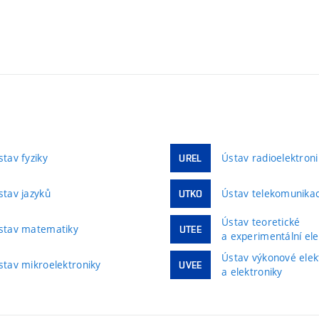
stav fyziky
Ústav radioelektroni
UREL
stav jazyků
Ústav telekomunikac
UTKO
Ústav teoretické
stav matematiky
UTEE
a experimentální ele
Ústav výkonové elek
stav mikroelektroniky
UVEE
a elektroniky