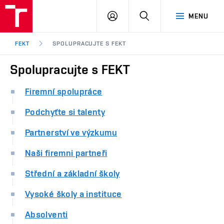
FEKT
PŘIHLÁSIT
HLEDAT
MENU
VUT
SE
Brno
FEKT
SPOLUPRACUJTE S FEKT
Spolupracujte s FEKT
Firemní spolupráce
Podchyťte si talenty
Partnerství ve výzkumu
Naši firemni partneři
Střední a základní školy
Vysoké školy a instituce
Absolventi