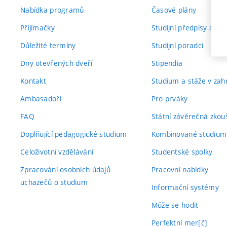
Nabídka programů
Časové plány
Přijímačky
Studijní předpisy a vn
Důležité termíny
Studijní poradci
Dny otevřených dveří
Stipendia
Kontakt
Studium a stáže v zahr
Ambasadoři
Pro prváky
FAQ
Státní závěrečná zkou
Doplňující pedagogické studium
Kombinované studium
Celoživotní vzdělávání
Studentské spolky
Zpracování osobních údajů
Pracovní nabídky
uchazečů o studium
Informační systémy
Může se hodit
Perfektní mer[č]