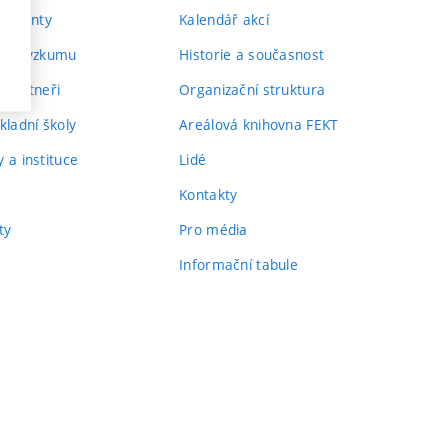
 talenty
Kalendář akcí
 ve výzkumu
Historie a současnost
i partneři
Organizační struktura
kladní školy
Areálová knihovna FEKT
 a instituce
Lidé
Kontakty
ty
Pro média
Informační tabule