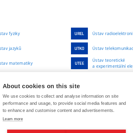
stav fyziky
Ústav radioelektroni
UREL
stav jazyků
Ústav telekomunikac
UTKO
Ústav teoretické
stav matematiky
UTEE
a experimentální ele
Ústav výkonové elek
stav mikroelektroniky
UVEE
a elektroniky
About cookies on this site
We use cookies to collect and analyse information on site
performance and usage, to provide social media features and
to enhance and customise content and advertisements.
VĚDA A VÝZKUM
SPOLUPRA
Learn more
Vize a mise ve VaV
Firemní spo