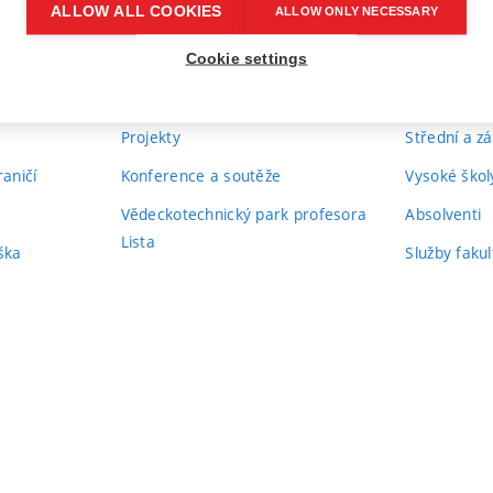
ALLOW ALL COOKIES
ALLOW ONLY NECESSARY
Centra výzkumu
Podchyťte si
itřní normy
Výzkumné týmy
Cookie settings
Partnerství
Úspěchy výzkumu
Naši firemn
Projekty
Střední a zá
aničí
Konference a soutěže
Vysoké školy
Vědeckotechnický park profesora
Absolventi
Lista
ška
Služby fakul