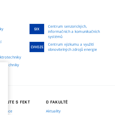
Centrum senzorických,
ky
SIX
informačních a komunikačních
systémů
í
Centrum výzkumu a využití
CVVOZE
obnovitelných zdrojů energie
ktrotechniky
trotechniky
CUJTE S FEKT
O FAKULTĚ
lupráce
Aktuality