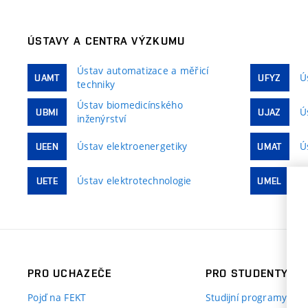
ÚSTAVY A CENTRA VÝZKUMU
Ústav automatizace a měřicí
Ú
UAMT
UFYZ
techniky
Ústav biomedicínského
Ú
UBMI
UJAZ
inženýrství
Ústav elektroenergetiky
Ú
UEEN
UMAT
Ústav elektrotechnologie
Ú
UETE
UMEL
PRO UCHAZEČE
PRO STUDENTY
Pojď na FEKT
Studijní programy