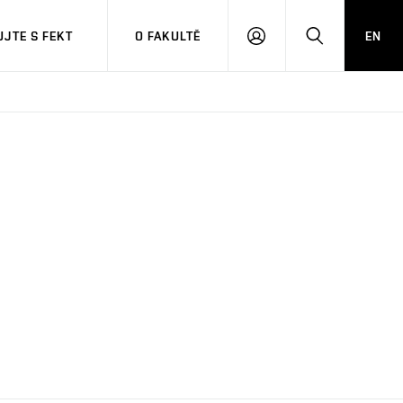
JTE S FEKT
O FAKULTĚ
EN
PŘIHLÁSIT
HLEDAT
SE