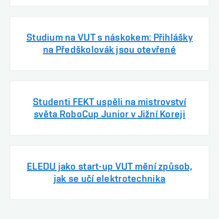
Studium na VUT s náskokem: Přihlášky
na Předškolovák jsou otevřené
Studenti FEKT uspěli na mistrovství
světa RoboCup Junior v Jižní Koreji
ELEDU jako start-up VUT mění způsob,
jak se učí elektrotechnika