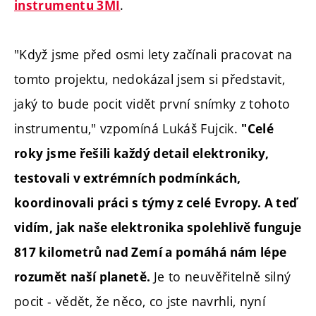
.
instrumentu 3MI
"Když jsme před osmi lety začínali pracovat na
tomto projektu, nedokázal jsem si představit,
jaký to bude pocit vidět první snímky z tohoto
instrumentu," vzpomíná Lukáš Fujcik.
"Celé
roky jsme řešili každý detail elektroniky,
testovali v extrémních podmínkách,
koordinovali práci s týmy z celé Evropy. A teď
vidím, jak naše elektronika spolehlivě funguje
817 kilometrů nad Zemí a pomáhá nám lépe
Je to neuvěřitelně silný
rozumět naší planetě.
pocit - vědět, že něco, co jste navrhli, nyní