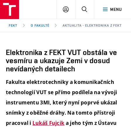
FEKT
PŘIHLÁSIT
HLEDAT
MENU
VUT
SE
Brno
FEKT
O FAKULTĚ
AKTUALITA - ELEKTRONIKA Z FEKT VU
Elektronika z FEKT VUT obstála ve
vesmíru a ukazuje Zemi v dosud
nevídaných detailech
Fakulta elektrotechniky a komunikačních
technologií VUT se přímo podílela na vývoji
instrumentu 3MI, který nyní poprvé ukázal
snímky z oběžné dráhy. Na tomto přístroji
pracoval i
Lukáš Fujcik
a jeho tým z Ústavu