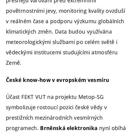
přesnější varování před extrémními
povětrnostními jevy, monitoring kvality ovzduší
v reálném čase a podporu výzkumu globálních
klimatických změn. Data budou využívána
meteorologickými službami po celém světě i
vědeckými institucemi studujícími atmosféru
Země.
České know-how v evropském vesmíru
Účast FEKT VUT na projektu Metop-SG
symbolizuje rostoucí pozici české vědy v
prestižních mezinárodních vesmírných
programech.
nyní obíhá
Brněnská elektronika