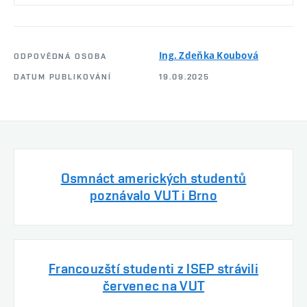
Ing. Zdeňka Koubová
ODPOVĚDNÁ OSOBA
DATUM PUBLIKOVÁNÍ
19.09.2025
Osmnáct amerických studentů
poznávalo VUT i Brno
Francouzští studenti z ISEP strávili
červenec na VUT