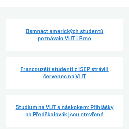
Osmnáct amerických studentů
poznávalo VUT i Brno
Francouzští studenti z ISEP strávili
červenec na VUT
Studium na VUT s náskokem: Přihlášky
na Předškolovák jsou otevřené