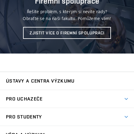
Firemní spolupráce
Řešíte problém, s kterým si nevíte rady?
Obraťte se na naši fakultu. Pomůžeme vám!
ZJISTIT VÍCE O FIREMNÍ SPOLUPRÁCI
ÚSTAVY A CENTRA VÝZKUMU
Ústav automatizace a měřicí techniky
UAMT
PRO UCHAZEČE
Ústav biomedicínského inženýrství
UBMI
Pojď na FEKT
PRO STUDENTY
Nabídka programů
Ústav elektroenergetiky
UEEN
Studijní programy
Přijímačky