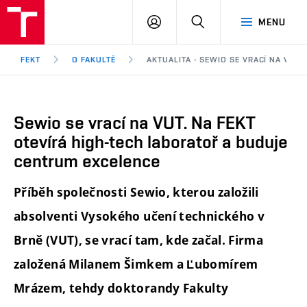
FEKT
PŘIHLÁSIT
HLEDAT
MENU
VUT
SE
Brno
FEKT
O FAKULTĚ
AKTUALITA - SEWIO SE VRACÍ NA VUT
Sewio se vrací na VUT. Na FEKT
otevírá high-tech laboratoř a buduje
centrum excelence
Příběh společnosti Sewio, kterou založili
absolventi Vysokého učení technického v
Brně (VUT), se vrací tam, kde začal. Firma
založená Milanem Šimkem a Ľubomírem
Mrázem, tehdy doktorandy Fakulty