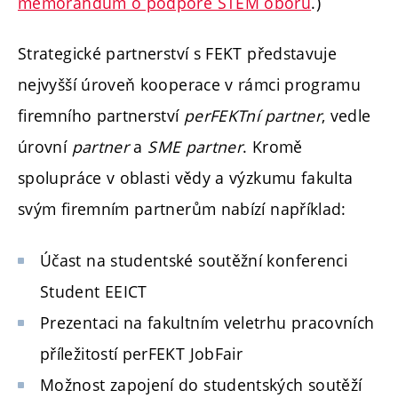
memorandum o podpoře STEM oborů
.)
Strategické partnerství s FEKT představuje
nejvyšší úroveň kooperace v rámci programu
firemního partnerství
perFEKTní partner
, vedle
úrovní
partner
a
SME partner
. Kromě
spolupráce v oblasti vědy a výzkumu fakulta
svým firemním partnerům nabízí například:
Účast na studentské soutěžní konferenci
Student EEICT
Prezentaci na fakultním veletrhu pracovních
příležitostí perFEKT JobFair
Možnost zapojení do studentských soutěží