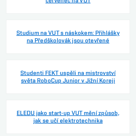
červenec na VUT
Studium na VUT s náskokem: Přihlášky
na Předškolovák jsou otevřené
Studenti FEKT uspěli na mistrovství
světa RoboCup Junior v Jižní Koreji
ELEDU jako start-up VUT mění způsob,
jak se učí elektrotechnika