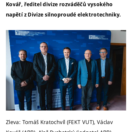
Kovář, ředitel divize rozváděčů vysokého
napětí z Divize silnoproudé elektrotechniky.
Zleva: Tomáš Kratochvíl (FEKT VUT), Václav