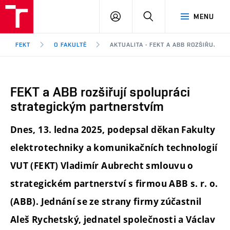
FEKT
PŘIHLÁSIT
HLEDAT
MENU
VUT
SE
Brno
FEKT
O FAKULTĚ
AKTUALITA - FEKT A ABB ROZŠIŘUJÍ 
FEKT a ABB rozšiřují spolupráci
strategickým partnerstvím
Dnes, 13. ledna 2025, podepsal děkan Fakulty
elektrotechniky a komunikačních technologií
VUT (FEKT) Vladimír Aubrecht smlouvu o
strategickém partnerství s firmou ABB s. r. o.
(ABB). Jednání se ze strany firmy zúčastnil
Aleš Rychetský, jednatel společnosti a Václav