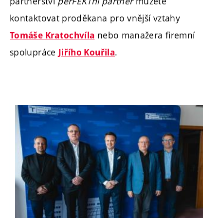
partnerství
perFEKTní partner
můžete
kontaktovat proděkana pro vnější vztahy
nebo manažera firemní
Tomáše Kratochvíla
spolupráce
.
Jiřího Kouřila