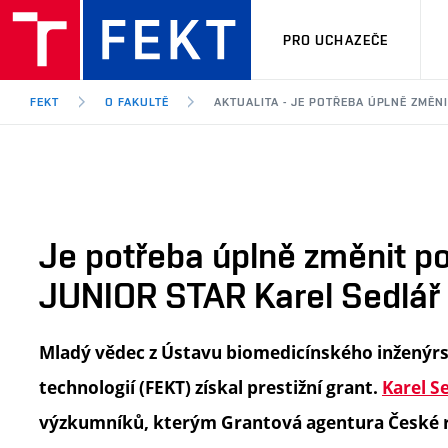
PRO UCHAZEČE
FEKT
O FAKULTĚ
AKTUALITA - JE POTŘEBA ÚPLNĚ ZMĚN
Je potřeba úplně změnit po
JUNIOR STAR Karel Sedlář
Mladý vědec z Ústavu biomedicínského inženýrs
technologií (FEKT) získal prestižní grant.
Karel S
výzkumníků, kterým Grantová agentura České r