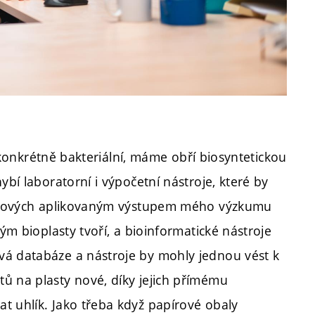
či konkrétně bakteriální, máme obří biosyntetickou
ybí laboratorní i výpočetní nástroje, které by
 takových aplikovaným výstupem mého výzkumu
rým bioplasty tvoří, a bioinformatické nástroje
vá databáze a nástroje by mohly jednou vést k
ů na plasty nové, díky jejich přímému
t uhlík. Jako třeba když papírové obaly