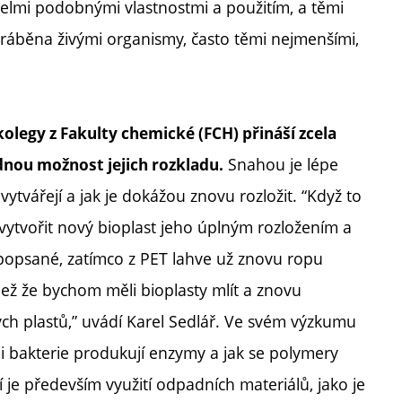
 velmi podobnými vlastnostmi a použitím, a těmi
vyráběna živými organismy, často těmi nejmenšími,
olegy z Fakulty chemické (FCH) přináší zcela
Snahou je lépe
dnou možnost jejich rozkladu.
vytvářejí a jak je dokážou znovu rozložit. “Když to
vytvořit nový bioplast jeho úplným rozložením a
opsané, zatímco z PET lahve už znovu ropu
ež že bychom měli bioplasty mlít a znovu
kých plastů,” uvádí Karel Sedlář. Ve svém výzkumu
i bakterie produkují enzymy a jak se polymery
 je především využití odpadních materiálů, jako je