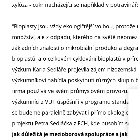
xylóza - cukr nacházející se například v potravin
“Bioplasty jsou vždy ekologičtější volbou, protože
množství, ale z odpadu, kterého na světě neome
základních znalostí o mikrobiální produkci a deg
bioplastů, a o celkovém cyklování bioplastů v pří
výzkum Karla Sedláře projevila zájem nizozemská
výzkumníkovi nabídla poskytnutí různých skupin bak
firma používá ve svém průmyslovém provozu. Kr
výzkumníci z VUT úspěšní i v programu standardn
se budeme paralelně zabývat i přímo ekologický
projektu Petra Sedláčka z FCH, kde působím se sv
jak důležitá je mezioborová spolupráce a jak za