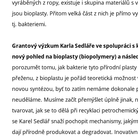
vyráběných z ropy, existuje i skupina materiálů s
jsou bioplasty. Přitom velká část z nich je přímo 
tj. bakteriemi.
Grantový výzkum Karla Sedláře ve spolupráci s k
nový pohled na bioplasty (biopolymery) a násle
porozumět tomu, jak bakterie tyto přírodní plasty 
přeženu, z bioplastu je pořád teoretická možnost 
novou syntézou, byť to zatím nemáme dokonale p
neuděláme. Musíme začít přemýšlet úplně jinak, n
tvarovat, jak se to dělá při recyklaci petrochemic
se Karel Sedlář snaží pochopit mechanismy, jakým
dají přírodně produkovat a degradovat. Inovativní