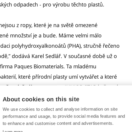
ářských odpadech - pro výrobu těchto plastů.
 nejsou z ropy, které je na světě omezené
zené množství je a bude. Máme velmi málo
radaci polyhydroxyalkonoátů (PHA), stručně řečeno
rodě,” dodává Karel Sedlář. V současné době už o
 firma Paques Biomaterials. Ta mladému
terií, které přírodní plasty umí vytvářet a které
omě zmíněného programu JUNIOR STAR byli navíc
ích projektů GAČR. „Kromě životního cyklu PHA
About cookies on this site
mi dopady biodegradabilních polymerů v rámci
We use cookies to collect and analyse information on site
performance and usage, to provide social media features and
ým týmem jako spoluřešitel. To pouze dokresluje,
to enhance and customise content and advertisements.
“ vysvětluje Karel Sedlář.
jímavý výzkum přináší
Learn more