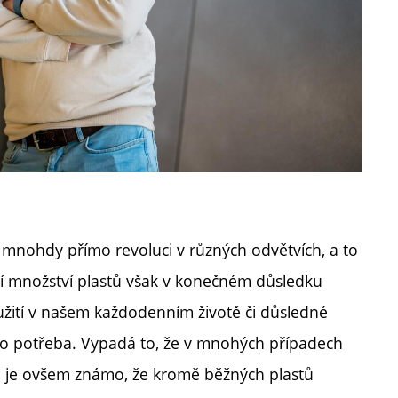
a mnohdy přímo revoluci v různých odvětvích, a to
ící množství plastů však v konečném důsledku
oužití v našem každodenním životě či důsledné
ylo potřeba. Vypadá to, že v mnohých případech
ě je ovšem známo, že kromě běžných plastů