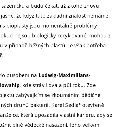
sazeničku a budu čekat, až z toho znovu
 jasné, že když tuto základní znalost nemáme,
 a s bioplasty jsou momentálně problémy
pokud nejsou biologicky recyklované, mohou z
mu v případě běžných plastů. Je však potřeba
ř.
ylo působení na
Ludwig-Maximilians-
, kde strávil dva a půl roku. Zde
llowship
ojektu zabývajícím se zkoumáním dědičné
ch druhů bakterií. Karel Sedlář otevřeně
nželce, která upozadila vlastní kariéru, aby se
ožnit plné vědecké nasazení. Jeho velkým