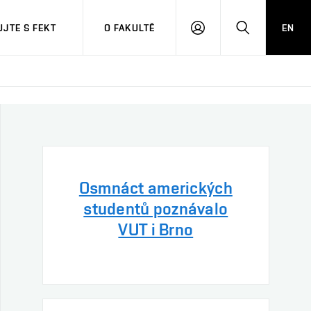
JTE S FEKT
O FAKULTĚ
EN
PŘIHLÁSIT
HLEDAT
SE
Osmnáct amerických
studentů poznávalo
VUT i Brno