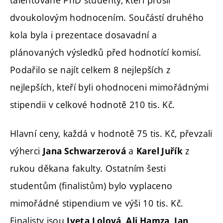
talentované PhD studenty, kteří prošli
dvoukolovým hodnocením. Součástí druhého
kola byla i prezentace dosavadní a
plánovaných výsledků před hodnotící komisí.
Podařilo se najít celkem 8 nejlepších z
nejlepších, kteří byli ohodnoceni mimořádnými
stipendii v celkové hodnotě 210 tis. Kč.
Hlavní ceny, každá v hodnotě 75 tis. Kč, převzali
výherci
a
z
Jana Schwarzerová
Karel Juřík
rukou děkana fakulty. Ostatním šesti
studentům (finalistům) bylo vyplaceno
mimořádné stipendium ve výši 10 tis. Kč.
Finalisty jsou
Iveta Lolová, Ali Hamza, Jan