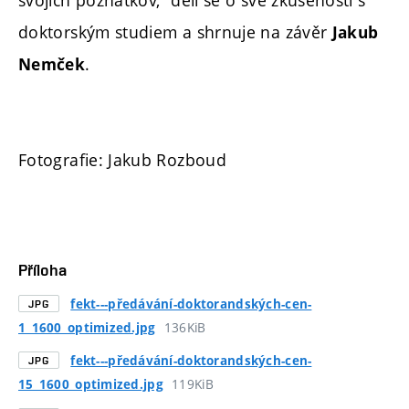
svojich poznatkov,“ dělí se o své zkušenosti s
doktorským studiem a shrnuje na závěr
Jakub
.
Nemček
Fotografie: Jakub Rozboud
Příloha
fekt---předávání-doktorandských-cen-
JPG
136KiB
1_1600_optimized.jpg
fekt---předávání-doktorandských-cen-
JPG
119KiB
15_1600_optimized.jpg