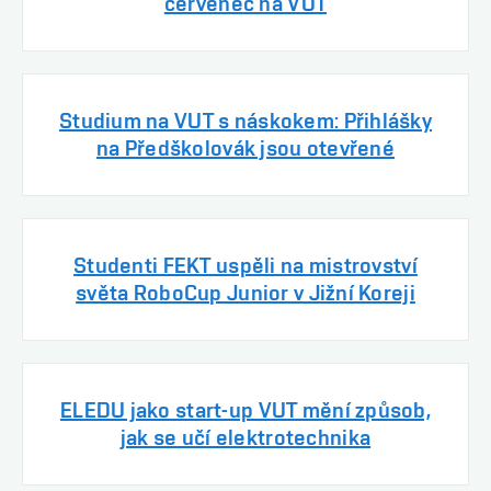
červenec na VUT
Studium na VUT s náskokem: Přihlášky
na Předškolovák jsou otevřené
Studenti FEKT uspěli na mistrovství
světa RoboCup Junior v Jižní Koreji
ELEDU jako start-up VUT mění způsob,
jak se učí elektrotechnika