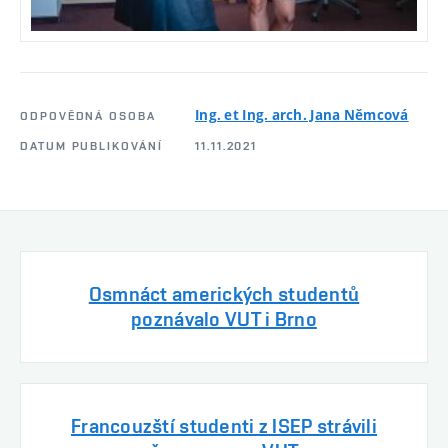
Ing. et Ing. arch. Jana Němcová
ODPOVĚDNÁ OSOBA
DATUM PUBLIKOVÁNÍ
11.11.2021
Osmnáct amerických studentů
poznávalo VUT i Brno
Francouzští studenti z ISEP strávili