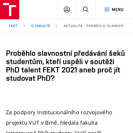
FEKT
PŘIHLÁSIT
HLEDAT
MENU
VUT
SE
Brno
FEKT
O FAKULTĚ
AKTUALITA - PROBĚHLO SLAVNOSTNÍ P
Proběhlo slavnostní předávání šeků
studentům, kteří uspěli v soutěži
PhD talent FEKT 2021 aneb proč jít
studovat PhD?
Za podpory Institucionálního rozvojového
projektu VUT v Brně, hledala fakulta