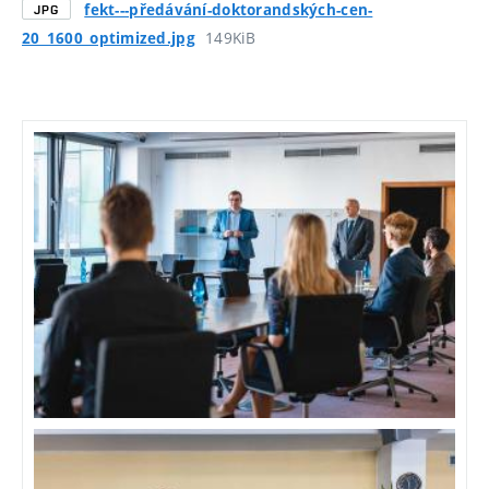
fekt---předávání-doktorandských-cen-
JPG
149KiB
20_1600_optimized.jpg