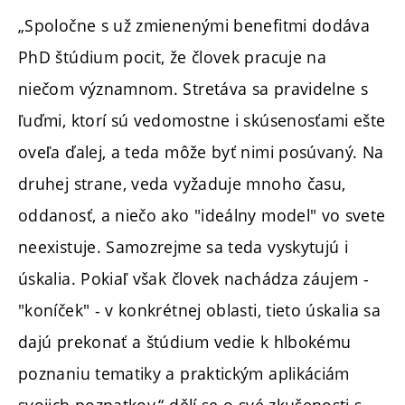
„Spoločne s už zmienenými benefitmi dodáva
PhD štúdium pocit, že človek pracuje na
niečom významnom. Stretáva sa pravidelne s
ľuďmi, ktorí sú vedomostne i skúsenosťami ešte
oveľa ďalej, a teda môže byť nimi posúvaný. Na
druhej strane, veda vyžaduje mnoho času,
oddanosť, a niečo ako "ideálny model" vo svete
neexistuje. Samozrejme sa teda vyskytujú i
úskalia. Pokiaľ však človek nachádza záujem -
"koníček" - v konkrétnej oblasti, tieto úskalia sa
dajú prekonať a štúdium vedie k hlbokému
poznaniu tematiky a praktickým aplikáciám