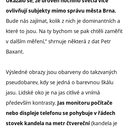
Ukázalo se, že úroveň nočního světla více
ovlivňují subjekty mimo správu města Brna.
Bude nás zajímat, kolik z nich je dominantních a
které to jsou. Na ty bychom se pak chtěli zaměřit
v dalším měření,“ shrnuje některá z dat Petr
Baxant.
Výsledné obrazy jsou obarveny do takzvaných
pseudobarev, kdy se jedná o barevnou škálu
jasu. Lidské oko je na jas citlivé a vnímá
především kontrasty.
Jas monitoru počítače
nebo displeje telefonu se pohybuje v řádech
(kandela je
stovek kandela na metr čtvereční