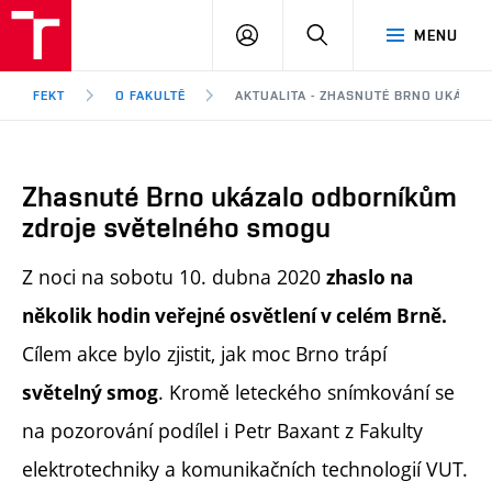
FEKT
PŘIHLÁSIT
HLEDAT
MENU
VUT
SE
Brno
FEKT
O FAKULTĚ
AKTUALITA - ZHASNUTÉ BRNO UKÁZA
Zhasnuté Brno ukázalo odborníkům
zdroje světelného smogu
Z noci na sobotu 10. dubna 2020
zhaslo na
několik hodin veřejné osvětlení v celém Brně.
Cílem akce bylo zjistit, jak moc Brno trápí
. Kromě leteckého snímkování se
světelný smog
na pozorování podílel i Petr Baxant z Fakulty
elektrotechniky a komunikačních technologií VUT.