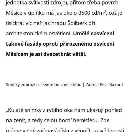
jednotka svítivosti zdroje), přitom třeba povrch
2
Měsíce v úplňku má jas okolo 3500 cd/m
, což je
tisíckrát víc než jas hradu Špilberk při
architektonickém osvětlení.
Umělé nasvícení
takové fasády oproti přirozenému osvícení
Měsícem je asi dvacetkrát větší.
Snímky zobrazující světelné znečištění. | Autor: Petr Baxant
„Kulaté snímky z rybího oka nám ukazují pohled
na zenit, a tedy celou horní hemisféru. Zde
máme velmi zajímavá čísla z výpočtu osvětlenosti