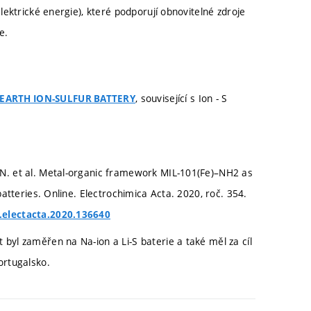
ektrické energie), které podporují obnovitelné zdroje
e.
, související s Ion - S
 EARTH ION-SULFUR BATTERY
 N. et al. Metal-organic framework MIL-101(Fe)–NH2 as
batteries. Online. Electrochimica Acta. 2020, roč. 354.
j.electacta.2020.136640
byl zaměřen na Na-ion a Li-S baterie a také měl za cíl
ortugalsko.