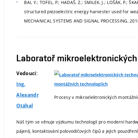
BAI, Y.; TOFEL, P.; HADAŠ, Z.; SMILEK, J.; LOŠÁK, P.; ŠK
structured piezoelectric energy harvester used for wea
MECHANICAL SYSTEMS AND SIGNAL PROCESSING, 2018, ro
Laboratoř mikroelektronických 
:
Vedoucí
Ing.
Alexandr
Procesy v mikroelektronických montážníc
Otáhal
Náš tým se věnuje výzkumu technologií pro moderní hardwa
pájení), kontaktování polovodičových čipů a jejich pouzdřen