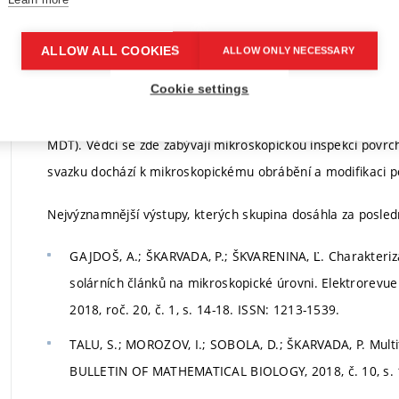
prof. Ing.
Povrch tenkovrstvého solárního článku
Lubomír
ALLOW ALL COOKIES
ALLOW ONLY NECESSARY
Grmela, CSc.
Cookie settings
Laboratoř je vybavena elektronovým mikroskopem Tescan
MDT). Vědci se zde zabývají mikroskopickou inspekcí povrc
svazku dochází k mikroskopickému obrábění a modifikaci p
Nejvýznamnější výstupy, kterých skupina dosáhla za posledn
GAJDOŠ, A.; ŠKARVADA, P.; ŠKVARENINA, Ľ. Charakteriz
solárních článků na mikroskopické úrovni. Elektrorevue 
2018, roč. 20, č. 1, s. 14-18. ISSN: 1213-1539.
TALU, S.; MOROZOV, I.; SOBOLA, D.; ŠKARVADA, P. Multif
BULLETIN OF MATHEMATICAL BIOLOGY, 2018, č. 10, s. 1