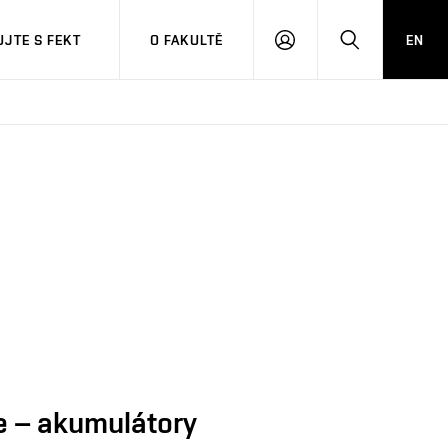
JTE S FEKT
O FAKULTĚ
EN
PŘIHLÁSIT
HLEDAT
SE
e – akumulátory