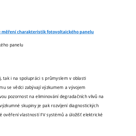
ckého panelu
, tak i na spolupráci s průmyslem v oblasti
umu se vědci zabývají výzkumem a vývojem
svou pozornost na eliminování degradačních vlivů na
í výzkumné skupiny je pak rozvíjení diagnostických
 ověření vlastností FV systémů a úložišť elektrické