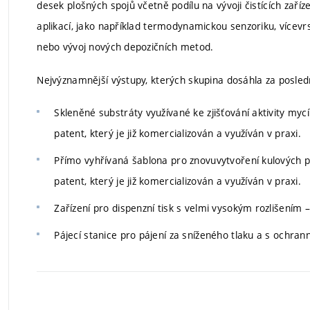
desek plošných spojů včetně podílu na vývoji čistících zaří
aplikací, jako například termodynamickou senzoriku, vícev
nebo vývoj nových depozičních metod.
Nejvýznamnější výstupy, kterých skupina dosáhla za posledn
Skleněné substráty využívané ke zjišťování aktivity my
patent, který je již komercializován a využíván v praxi.
Přímo vyhřívaná šablona pro znovuvytvoření kulových 
patent, který je již komercializován a využíván v praxi.
Zařízení pro dispenzní tisk s velmi vysokým rozlišením – 
Pájecí stanice pro pájení za sníženého tlaku a s ochra