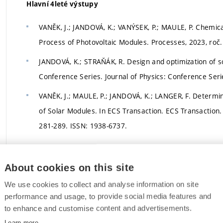
Hlavní 4leté výstupy
VANĚK, J.; JANDOVÁ, K.; VANÝSEK, P.; MAULE, P. Chemic
Process of Photovoltaic Modules. Processes, 2023, roč. 
JANDOVÁ, K.; STRAŇÁK, R. Design and optimization of so
Conference Series. Journal of Physics: Conference Serie
VANĚK, J.; MAULE, P.; JANDOVÁ, K.; LANGER, F. Determin
of Solar Modules. In ECS Transaction. ECS Transaction. 
281-289. ISSN: 1938-6737.
About cookies on this site
Laboratoř elektronové mikrosk
We use cookies to collect and analyse information on site
performance and usage, to provide social media features and
to enhance and customise content and advertisements.
:
Vedoucí
Learn more