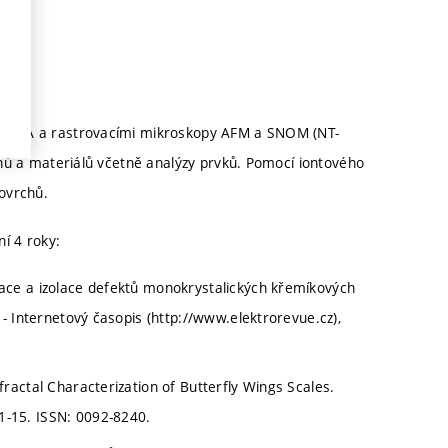
 LYRA a rastrovacími mikroskopy AFM a SNOM (NT-
hů a materiálů včetně analýzy prvků. Pomocí iontového
ovrchů.
í 4 roky:
ace a izolace defektů monokrystalických křemíkových
- Internetový časopis (http://www.elektrorevue.cz),
ractal Characterization of Butterfly Wings Scales.
-15. ISSN: 0092-8240.