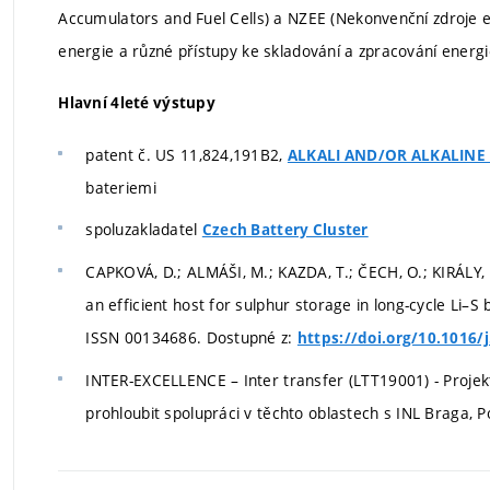
Accumulators and Fuel Cells) a NZEE (Nekonvenční zdroje el
energie a různé přístupy ke skladování a zpracování energi
Hlavní 4leté výstupy
patent č. US 11,824,191B2,
ALKALI AND/OR ALKALINE
bateriemi
spoluzakladatel
Czech Battery Cluster
CAPKOVÁ, D.; ALMÁŠI, M.; KAZDA, T.; ČECH, O.; KIRÁLY,
an efficient host for sulphur storage in long-cycle Li–S 
ISSN 00134686. Dostupné z:
https://doi.org/10.1016/
INTER-EXCELLENCE – Inter transfer (LTT19001) - Projekt 
prohloubit spolupráci v těchto oblastech s INL Braga, P