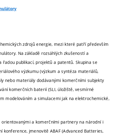
chemických zdrojů energie, mezi které patří především
mulátory. Na základě rozsáhlých zkušeností a
za řadou publikací, projektů a patentů. Skupina se
riálového výzkumu (výzkum a syntéza materiálů,
iály nebo materiály dodávanými komerčními subjekty
ování komerčních baterií (SLI, úložiště, vesmírné
ckým modelováním a simulacemi jak na elektrochemické,
ně orientovanými a komerčními partnery na národní i
í konference, jmenovitě ABAF (Advanced Batteries,