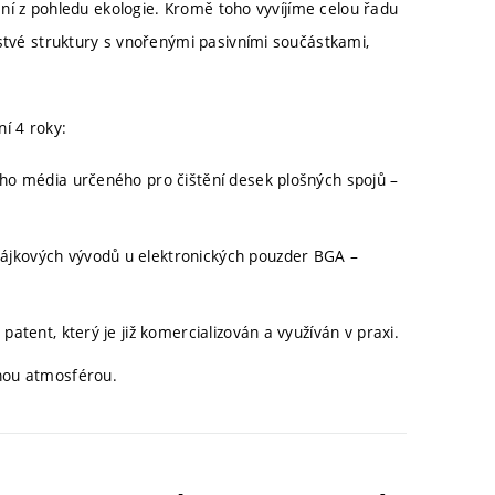
zení z pohledu ekologie. Kromě toho vyvíjíme celou řadu
rstvé struktury s vnořenými pasivními součástkami,
í 4 roky:
cího média určeného pro čištění desek plošných spojů –
pájkových vývodů u elektronických pouzder BGA –
patent, který je již komercializován a využíván v praxi.
nnou atmosférou.