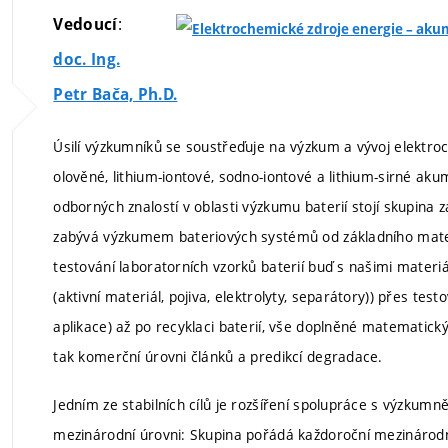
:
Vedoucí
doc. Ing.
Petr Bača, Ph.D.
Úsilí výzkumníků se soustřeďuje na výzkum a vývoj elektro
olověné, lithium-iontové, sodno-iontové a lithium-sirné aku
odborných znalostí v oblasti výzkumu baterií stojí skupina 
zabývá výzkumem bateriových systémů od základního mate
testování laboratorních vzorků baterií buď s našimi mater
(aktivní materiál, pojiva, elektrolyty, separátory)) přes test
aplikace) až po recyklaci baterií, vše doplněné matemati
tak komerční úrovni článků a predikcí degradace.
Jedním ze stabilních cílů je rozšíření spolupráce s výzkum
mezinárodní úrovni: Skupina pořádá každoroční mezinárodn