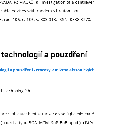
ARVADA, P.; MACKŮ, R. Investigation of a cantilever
rable devices with random vibration input.
č. 106, č. 106, s. 303-318. ISSN: 0888-3270.
technologií a pouzdření
h technologiích
re v oblastech miniaturizace spojů (bezolovnaté
í (pouzdra typu BGA, MCM, SoP, BoB apod.), čištění