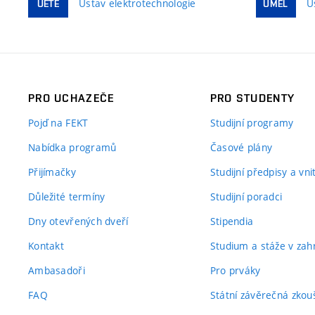
Ústav elektrotechnologie
Ú
UETE
UMEL
PRO UCHAZEČE
PRO STUDENTY
Pojď na FEKT
Studijní programy
Nabídka programů
Časové plány
Přijímačky
Studijní předpisy a vn
Důležité termíny
Studijní poradci
Dny otevřených dveří
Stipendia
Kontakt
Studium a stáže v zahr
Ambasadoři
Pro prváky
FAQ
Státní závěrečná zkou