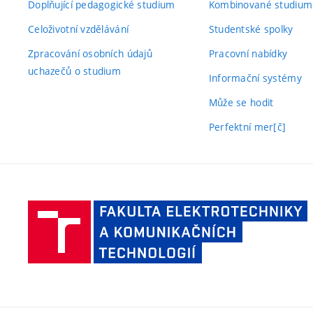
Doplňující pedagogické studium
Kombinované studium
Celoživotní vzdělávání
Studentské spolky
Zpracování osobních údajů
Pracovní nabídky
uchazečů o studium
Informační systémy
Může se hodit
Perfektní mer[č]
F
e
a
t
V
v