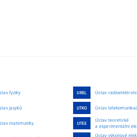
stav fyziky
Ústav radioelektroni
UREL
stav jazyků
Ústav telekomunikac
UTKO
Ústav teoretické
stav matematiky
UTEE
a experimentální ele
Ústav výkonové elek