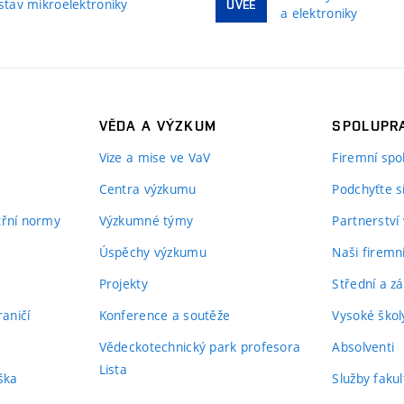
stav mikroelektroniky
UVEE
a elektroniky
VĚDA A VÝZKUM
SPOLUPRA
Vize a mise ve VaV
Firemní spo
Centra výzkumu
Podchyťte si
itřní normy
Výzkumné týmy
Partnerství
Úspěchy výzkumu
Naši firemn
Projekty
Střední a zá
aničí
Konference a soutěže
Vysoké školy
Vědeckotechnický park profesora
Absolventi
Lista
ška
Služby fakul