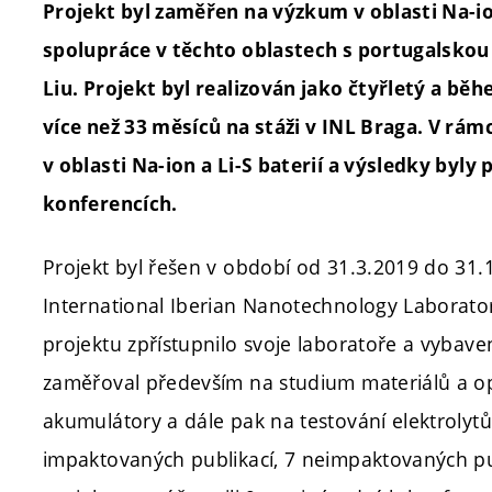
Projekt byl zaměřen na výzkum v oblasti Na-ion
spolupráce v těchto oblastech s portugalskou 
Liu. Projekt byl realizován jako čtyřletý a bě
více než 33 měsíců na stáži v INL Braga. V rám
v oblasti Na-ion a Li-S baterií a výsledky by
konferencích.
Projekt byl řešen v období od 31.3.2019 do 31.1
International Iberian Nanotechnology Laboratory
projektu zpřístupnilo svoje laboratoře a vybav
zaměřoval především na studium materiálů a opt
akumulátory a dále pak na testování elektrolytů
impaktovaných publikací, 7 neimpaktovaných pub