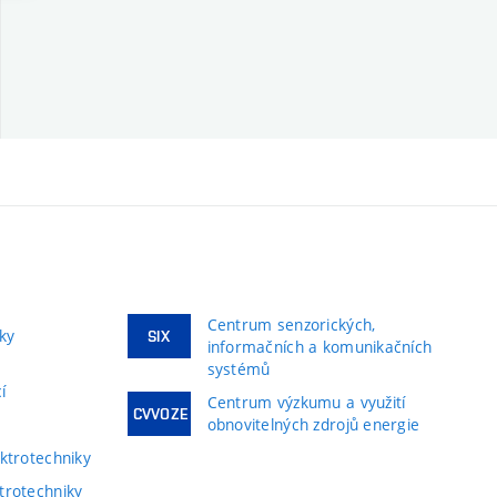
Centrum senzorických,
ky
SIX
informačních a komunikačních
systémů
í
Centrum výzkumu a využití
CVVOZE
obnovitelných zdrojů energie
ktrotechniky
trotechniky