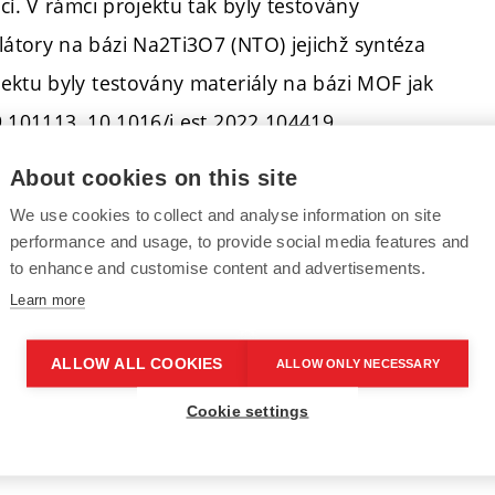
cí. V rámci projektu tak byly testovány
átory na bázi Na2Ti3O7 (NTO) jejichž syntéza
ektu byly testovány materiály na bázi MOF jak
9.101113, 10.1016/j.est.2022.104419,
10.1016/j.matchemphys.2021.125584). V rámci
About cookies on this site
 různých typů pojiv při výrobě elektrod a to i
We use cookies to collect and analyse information on site
ma14195578). Na výstupy tohoto projektu bylo
performance and usage, to provide social media features and
to enhance and customise content and advertisements.
ako je OP JAK Eco&Store nebo v projektu TAČR
Learn more
ost lithiových baterií (EllyteMat)
ALLOW ALL COOKIES
ALLOW ONLY NECESSARY
Cookie settings