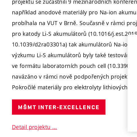
projektu se zúčastnili 9 mezinárodních konferen
například anodové materiály pro Na-ion akumul
probíhala na VUT v Brně. Současně v rámci proj
pro katody Li-S akumulátorů (10.1016/j.est.201
10.1039/d2ra03301a) tak akumulátorů Na-ion (
výzkumu Li-S akumulátorů byly také testován vliv
ve formátu laboratorních pouch cell (10.3390/
navázáno v rámci nově podpořených projektů j
Pokročilé materiály pro elektrolyty lithiových a p
MŠMT INTER-EXCELLENCE
Detail projektu ...