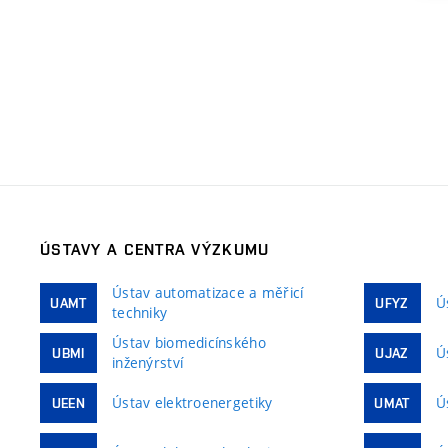
ÚSTAVY A CENTRA VÝZKUMU
Ústav automatizace a měřicí
Ú
UAMT
UFYZ
techniky
Ústav biomedicínského
Ú
UBMI
UJAZ
inženýrství
Ústav elektroenergetiky
Ú
UEEN
UMAT