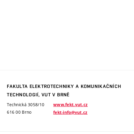
FAKULTA ELEKTROTECHNIKY A KOMUNIKAČNÍCH
akulta
TECHNOLOGIÍ, VUT V BRNĚ
lektrotechniky
 komunikačních
Technická 3058/10
www.fekt.vut.cz
echnologií,
616 00 Brno
fekt-info@vut.cz
UT
 Brně