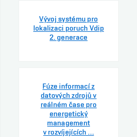
Vývoj systému pro
lokalizaci poruch Vdip
2. generace
Fúze informací z
datových zdrojů v
reálném čase pro
energetický
management
v rozvíjejících …