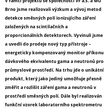
V rámci projektu se společností VF a.s. a MU
Brno jsme realizovali výzkum a vývoj metod
detekce směsných polí ionizujícího záření
založených na scintilačních a
proporcionálních detektorech. Vyvinuli jsme
a uvedli do prodeje nový typ přístroje –
energeticky kompenzovaný monitor příkonu
dávkového ekvivalentu gama a neutronů pro
průmyslové prostředí. Na trhu jde o unikátní
produkt, který jako jediný umožňuje přesně
změřit a rozlišit záření gama a neutronů v
prostředí směsných polí. Dále byl realizován
funkční vzorek laboratorního spektrometru