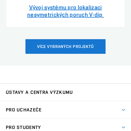
Vývoj systému pro lokalizaci
nesymetrických poruch V-dip
VÍCE VYBRANÝCH PROJEKTŮ
ÚSTAVY A CENTRA VÝZKUMU
Ústav automatizace a měřicí techniky
UAMT
PRO UCHAZEČE
Ústav biomedicínského inženýrství
UBMI
Pojď na FEKT
PRO STUDENTY