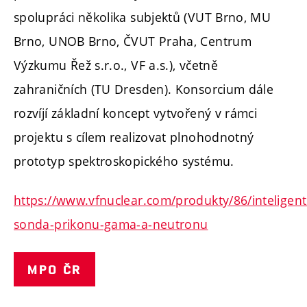
spolupráci několika subjektů (VUT Brno, MU
Brno, UNOB Brno, ČVUT Praha, Centrum
Výzkumu Řež s.r.o., VF a.s.), včetně
zahraničních (TU Dresden). Konsorcium dále
rozvíjí základní koncept vytvořený v rámci
projektu s cílem realizovat plnohodnotný
prototyp spektroskopického systému.
https://www.vfnuclear.com/produkty/86/inteligent
sonda-prikonu-gama-a-neutronu
MPO ČR