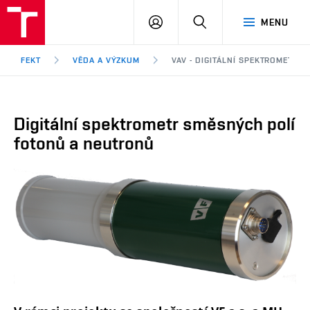
FEKT
PŘIHLÁSIT
HLEDAT
MENU
VUT
SE
Brno
FEKT
VĚDA A VÝZKUM
VAV - DIGITÁLNÍ SPEKTROMETR
Digitální spektrometr směsných polí
fotonů a neutronů