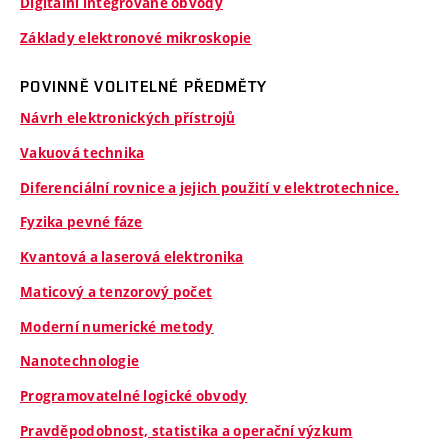
Digitální integrované obvody
Základy elektronové mikroskopie
POVINNĚ VOLITELNÉ PŘEDMĚTY
Návrh elektronických přístrojů
Vakuová technika
Diferenciální rovnice a jejich použití v elektrotechnice.
Fyzika pevné fáze
Kvantová a laserová elektronika
Maticový a tenzorový počet
Moderní numerické metody
Nanotechnologie
Programovatelné logické obvody
Pravděpodobnost, statistika a operační výzkum