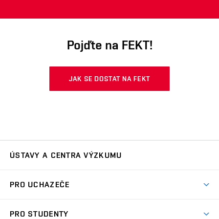
Pojďte na FEKT!
JAK SE DOSTAT NA FEKT
ÚSTAVY A CENTRA VÝZKUMU
Ústav automatizace a měřicí techniky
UAMT
PRO UCHAZEČE
Ústav biomedicínského inženýrství
UBMI
Pojď na FEKT
PRO STUDENTY