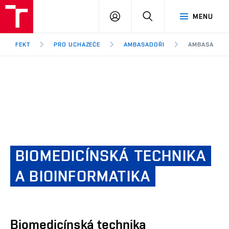
FEKT
PŘIHLÁSIT
HLEDAT
MENU
VUT
SE
Brno
FEKT
PRO UCHAZEČE
AMBASADOŘI
AMBASADOR
BIOMEDICÍNSKÁ
TECHNIKA
A BIOINFORMATIKA
Biomedicínská technika