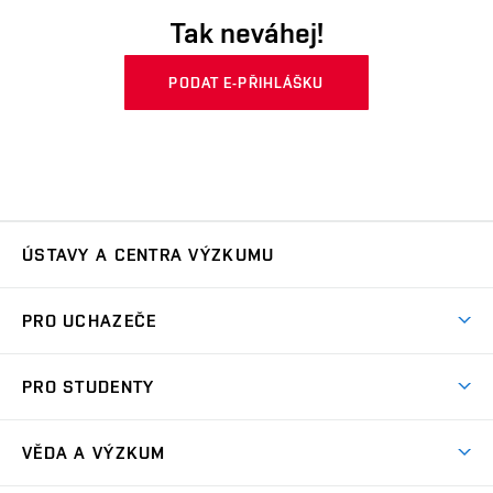
Tak neváhej!
PODAT E-PŘIHLÁŠKU
ÚSTAVY A CENTRA VÝZKUMU
Ústav automatizace a měřicí techniky
UAMT
PRO UCHAZEČE
Ústav biomedicínského inženýrství
UBMI
Pojď na FEKT
PRO STUDENTY
Nabídka programů
Ústav elektroenergetiky
UEEN
Studijní programy
Přijímačky
VĚDA A VÝZKUM
Časové plány
Ústav elektrotechnologie
UETE
Důležité termíny