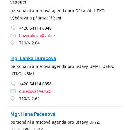
VEDOUCÍ
personální a mzdová agenda pro Děkanát, UTKO
výběrová a přijímací řízení
+420 54114
6348
hovorakova@vut.cz
T10/N 2.64
Ing. Lenka Durecová
personální a mzdová agenda pro ústavy UMAT, UEEN,
UTKO, UBMI
+420 54114
6358
durecova@vut.cz
T10/N 2.62
Mgr. Hana Pačesová
personální a mzdová agenda pro ústavy UFYZ,
UETE,UREL, UJAZ