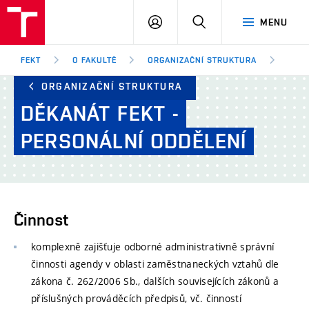
FEKT
PŘIHLÁSIT
HLEDAT
MENU
VUT
SE
Brno
FEKT
O FAKULTĚ
ORGANIZAČNÍ STRUKTURA
DĚKA
ORGANIZAČNÍ STRUKTURA
DĚKANÁT
FEKT
-
PERSONÁLNÍ
ODDĚLENÍ
Činnost
komplexně zajišťuje odborné administrativně správní
činnosti agendy v oblasti zaměstnaneckých vztahů dle
zákona č. 262/2006 Sb., dalších souvisejících zákonů a
příslušných prováděcích předpisů, vč. činností