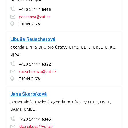
+420 54114
6445
pacesova@vut.cz
T10/N 2.63a
Libuše Rauscherová
agenda DPP a DPČ pro ústavy UFYZ, UETE, UREL, UTKO,
UJAZ
+420 54114
6352
rauscherova@vut.cz
T10/N 2.63a
Jana Škorpíková
personální a mzdová agenda pro ústavy UTEE, UVEE,
UAMT, UMEL
+420 54114
6345
skorpikova@vut.cz