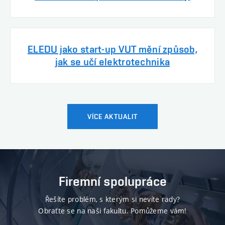
ELEDU jako start-up VUT mění způsob,
jak se učí elektrotechnika
VÍCE AKTUALIT
Firemní spolupráce
Řešíte problém, s kterým si nevíte rady?
Obraťte se na naši fakultu. Pomůžeme vám!