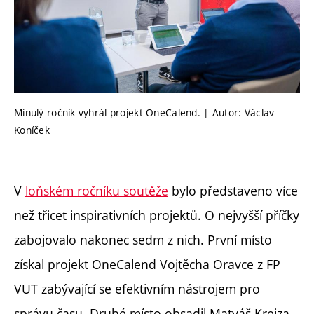
Minulý ročník vyhrál projekt OneCalend. | Autor: Václav
Koníček
V
loňském ročníku soutěže
bylo představeno více
než třicet inspirativních projektů. O nejvyšší příčky
zabojovalo nakonec sedm z nich. První místo
získal projekt OneCalend Vojtěcha Oravce z FP
VUT zabývající se efektivním nástrojem pro
správu času. Druhé místo obsadil Matyáš Krejza,