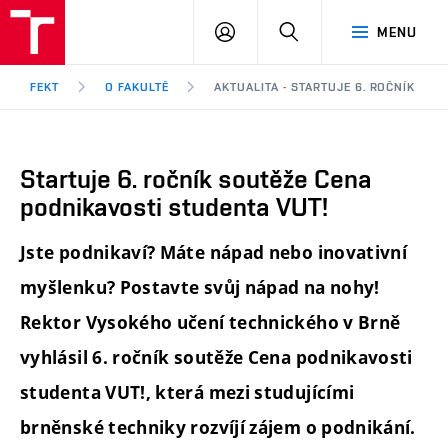
FEKT
PŘIHLÁSIT
HLEDAT
MENU
VUT
SE
Brno
FEKT
O FAKULTĚ
AKTUALITA - STARTUJE 6. ROČNÍK SO
Startuje 6. ročník soutěže Cena
podnikavosti studenta VUT!
Jste podnikaví? Máte nápad nebo inovativní
myšlenku? Postavte svůj nápad na nohy!
Rektor Vysokého učení technického v Brně
vyhlásil 6. ročník soutěže Cena podnikavosti
studenta VUT!, která mezi studujícími
brněnské techniky rozvíjí zájem o podnikání.