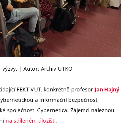
 výzvy. | Autor: Archiv UTKO
ádající FEKT VUT, konkrétně profesor
Jan Hajný
kybernetickou a informační bezpečnost,
ské společnosti Cybernetica. Zájemci naleznou
ení
na sdíleném úložišti
.