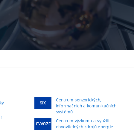
Centrum senzorických,
ky
SIX
informačních a komunikačních
systémů
í
Centrum výzkumu a využití
CVVOZE
obnovitelných zdrojů energie