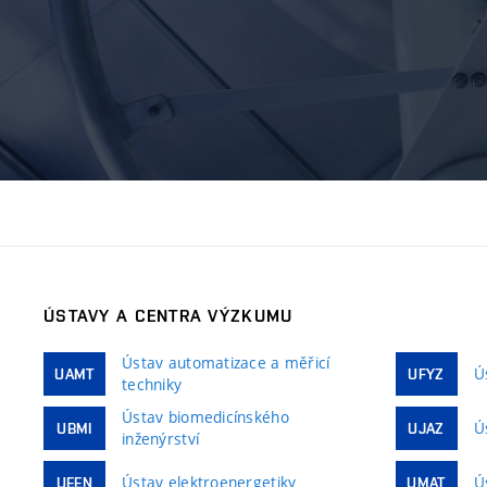
ÚSTAVY A CENTRA VÝZKUMU
Ústav automatizace a měřicí
Ú
UAMT
UFYZ
techniky
Ústav biomedicínského
Ú
UBMI
UJAZ
inženýrství
Ústav elektroenergetiky
Ú
UEEN
UMAT