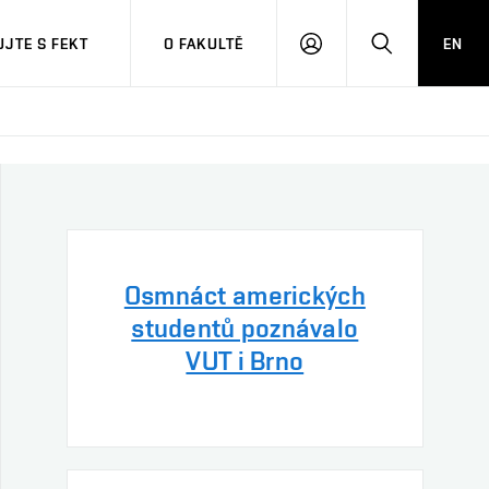
JTE S FEKT
O FAKULTĚ
EN
PŘIHLÁSIT
HLEDAT
SE
Osmnáct amerických
studentů poznávalo
VUT i Brno