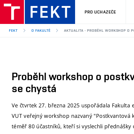
PRO UCHAZEČE
FEKT
O FAKULTĚ
AKTUALITA - PROBĚHL WORKSHOP O P
Proběhl workshop o postkva
se chystá
Ve čtvrtek 27. března 2025 uspořádala Fakulta 
VUT veřejný workshop nazvaný "Postkvantová kry
téměř 80 účastníků, kteří si vyslechli přednášk