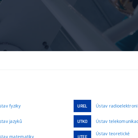
stav fyziky
Ústav radioelektroni
UREL
stav jazyků
Ústav telekomunikac
UTKO
Ústav teoretické
stav matematiky
UTEE