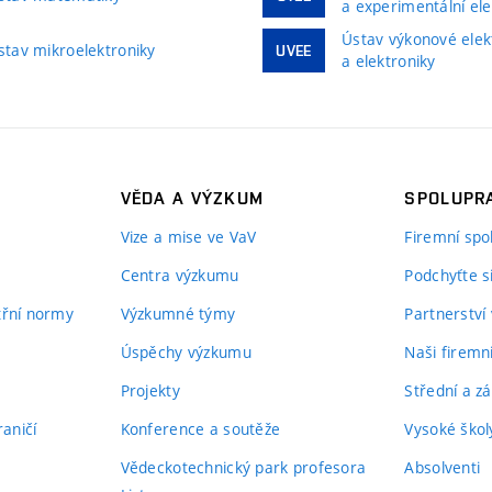
a experimentální ele
Ústav výkonové elek
stav mikroelektroniky
UVEE
a elektroniky
VĚDA A VÝZKUM
SPOLUPRA
Vize a mise ve VaV
Firemní spo
Centra výzkumu
Podchyťte si
itřní normy
Výzkumné týmy
Partnerství
Úspěchy výzkumu
Naši firemn
Projekty
Střední a zá
aničí
Konference a soutěže
Vysoké školy
Vědeckotechnický park profesora
Absolventi