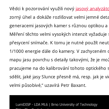
Vědci k pozorování využili nový
jasový analyzát
zorný úhel a dokáže rozlišovat velmi jemné detai
generacemi jasových kamer s různou optikou a 
Měření těchto velmi vysokých intenzit vyžaduje sn
přesycení snímače. K tomu je nutné použít neutr
1/1000 energie dále do kamery. V zachyceném
mapu jasu povrchu s detaily takovými, že je možné
pracujeme na do kalibrování tohoto optického
sdělit, jaké jasy Slunce přesně má, resp. jak je 
velmi působivé,“ uzavírá Petr Baxant.