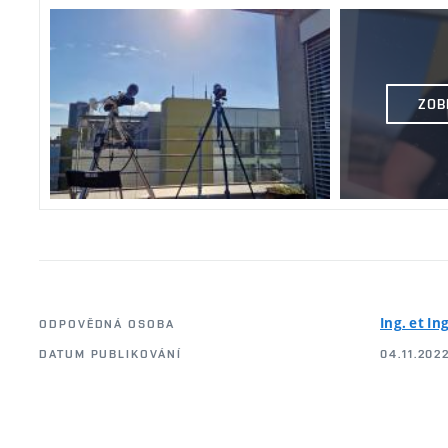
ZOB
Ing. et I
ODPOVĚDNÁ OSOBA
DATUM PUBLIKOVÁNÍ
04.11.202