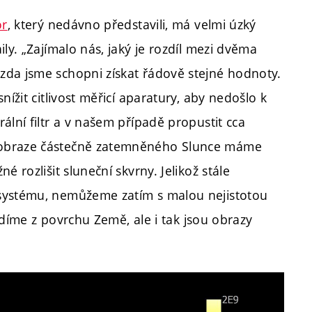
or
, který nedávno představili, má velmi úzký
ly. „Zajímalo nás, jaký je rozdíl mezi dvěma
zda jsme schopni získat řádově stejné hodnoty.
ížit citlivost měřicí aparatury, aby nedošlo k
ální filtr a v našem případě propustit cca
 obraze částečně zatemněného Slunce máme
 rozlišit sluneční skvrny. Jelikož stále
 systému, nemůžeme zatím s malou nejistotou
vidíme z povrchu Země, ale i tak jsou obrazy