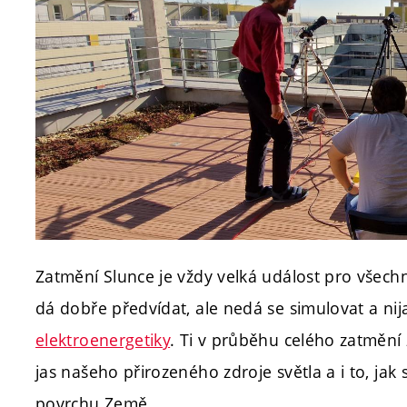
Zatmění Slunce je vždy velká událost pro všech
dá dobře předvídat, ale nedá se simulovat a nija
elektroenergetiky
. Ti v průběhu celého zatmění 
jas našeho přirozeného zdroje světla a i to, jak
povrchu Země.