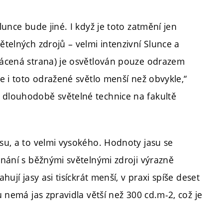
lunce bude jiné. I když je toto zatmění jen
ětelných zdrojů – velmi intenzivní Slunce a
vrácená strana) je osvětlován pouze odrazem
je i toto odražené světlo menší než obvykle,“
 dlouhodobě světelné technice na fakultě
asu, a to velmi vysokého. Hodnoty jasu se
vnání s běžnými světelnými zdroji výrazně
hují jasy asi tisíckrát menší, v praxi spíše deset
u nemá jas zpravidla větší než 300 cd.m-2, což je