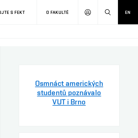
JTE S FEKT
O FAKULTĚ
EN
PŘIHLÁSIT
HLEDAT
SE
Osmnáct amerických
studentů poznávalo
VUT i Brno