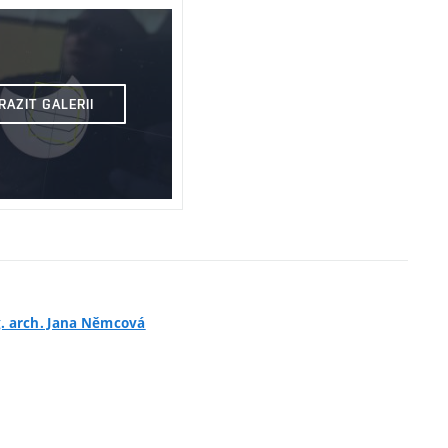
RAZIT GALERII
ng. arch. Jana Němcová
2