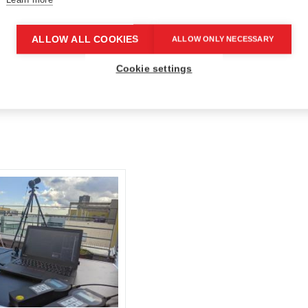
ALLOW ALL COOKIES
ALLOW ONLY NECESSARY
mocí dvou přesných luxmetrů. Jeden měřil
Cookie settings
světlenost. Z těchto dvou hodnot se dá určit
racovat.