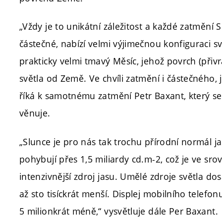
„Vždy je to unikátní záležitost a každé zatmění S
částečné, nabízí velmi výjimečnou konfiguraci sv
prakticky velmi tmavý Měsíc, jehož povrch (při
světla od Země. Ve chvíli zatmění i částečného, 
říká k samotnému zatmění Petr Baxant, který se
věnuje.
„Slunce je pro nás tak trochu přírodní normál j
pohybují přes 1,5 miliardy cd.m-2, což je ve sro
intenzivnější zdroj jasu. Umělé zdroje světla dosa
až sto tisíckrát menší. Displej mobilního telefon
5 milionkrát méně,“ vysvětluje dále Per Baxant.