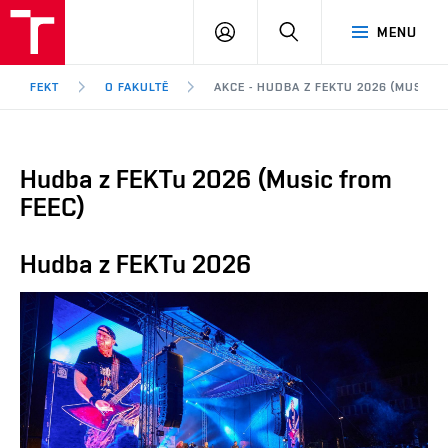
FEKT
PŘIHLÁSIT
HLEDAT
MENU
VUT
SE
Brno
FEKT
O FAKULTĚ
AKCE - HUDBA Z FEKTU 2026 (MUSIC F
Hudba z FEKTu 2026 (Music from
FEEC)
Hudba z FEKTu 2026