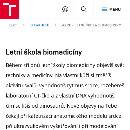
FEKT
PŘIHLÁSIT
HLEDAT
MENU
VUT
SE
Brno
FEKT
O FAKULTĚ
AKCE - LETNÍ ŠKOLA BIOMEDICÍNY
Letní škola biomedicíny
Během tří dnů letní školy biomedicíny objevíš svět
techniky a medicíny. Na vlastní kůži si změříš
aktivitu svalů, vyhodnotíš rytmus srdce, rozebereš
laboratorní CT-čko a z vlastní DNA vyhodnotíš,
čím se lišíš od dinosaurů. Nové objevy na Tebe
čekají při katetrizaci anatomického modelu srdce,
při ultrazvukovém vyšetřování i při modelování