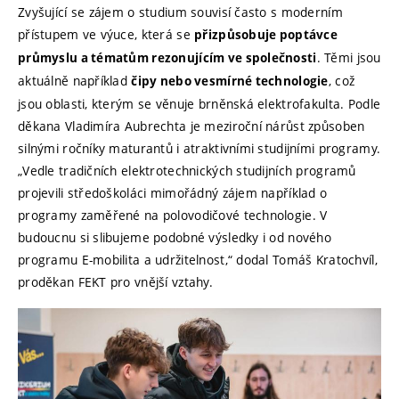
Zvyšující se zájem o studium souvisí často s moderním
přístupem ve výuce, která se
přizpůsobuje poptávce
. Těmi jsou
průmyslu a tématům rezonujícím ve společnosti
aktuálně například
, což
čipy nebo vesmírné technologie
jsou oblasti, kterým se věnuje brněnská elektrofakulta. Podle
děkana Vladimíra Aubrechta je meziroční nárůst způsoben
silnými ročníky maturantů i atraktivními studijními programy.
„Vedle tradičních elektrotechnických studijních programů
projevili středoškoláci mimořádný zájem například o
programy zaměřené na polovodičové technologie. V
budoucnu si slibujeme podobné výsledky i od nového
programu E-mobilita a udržitelnost,“ dodal Tomáš Kratochvíl,
proděkan FEKT pro vnější vztahy.