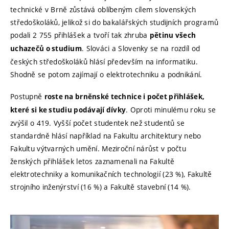
technické v Brně zůstává oblíbeným cílem slovenských
středoškoláků, jelikož si do bakalářských studijních programů
podali 2 755 přihlášek a tvoří tak zhruba
pětinu všech
. Slováci a Slovenky se na rozdíl od
uchazečů o studium
českých středoškoláků hlásí především na informatiku.
Shodně se potom zajímají o elektrotechniku a podnikání.
Postupně
roste na brněnské technice i počet přihlášek,
. Oproti minulému roku se
které si ke studiu podávají dívky
zvýšil o 419. Vyšší počet studentek než studentů se
standardně hlásí například na Fakultu architektury nebo
Fakultu výtvarných umění. Meziroční nárůst v počtu
ženských přihlášek letos zaznamenali na Fakultě
elektrotechniky a komunikačních technologií (23 %), Fakultě
strojního inženýrství (16 %) a Fakultě stavební (14 %).