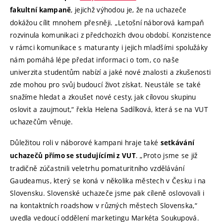
, jejichž výhodou je, že na uchazeče
fakultní kampaně
dokážou cílit mnohem přesněji. „Letošní náborová kampaň
rozvinula komunikaci z předchozích dvou období. Konzistence
v rámci komunikace s maturanty i jejich mladšími spolužáky
nám pomáhá lépe předat informaci o tom, co naše
univerzita studentům nabízí a jaké nové znalosti a zkušenosti
zde mohou pro svůj budoucí život získat. Neustále se také
snažíme hledat a zkoušet nové cesty, jak cílovou skupinu
oslovit a zaujmout,“ řekla Helena Sadílková, která se na VUT
uchazečům věnuje.
Důležitou roli v náborové kampani hraje také
setkávání
. „Proto jsme se již
uchazečů přímo se studujícími z VUT
tradičně zúčastnili veletrhu pomaturitního vzdělávání
Gaudeamus, který se koná v několika městech v Česku i na
Slovensku. Slovenské uchazeče jsme pak cíleně oslovovali i
na kontaktních roadshow v různých městech Slovenska,“
uvedla vedoucí oddělení marketingu Markéta Soukupová.