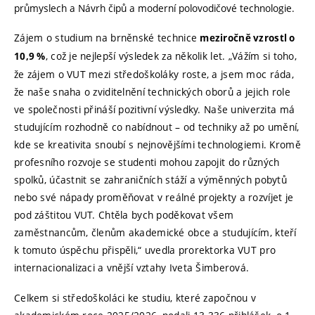
průmyslech a Návrh čipů a moderní polovodičové technologie.
Zájem o studium na brněnské technice
meziročně vzrostl o
, což je nejlepší výsledek za několik let. „Vážím si toho,
10,9 %
že zájem o VUT mezi středoškoláky roste, a jsem moc ráda,
že naše snaha o zviditelnění technických oborů a jejich role
ve společnosti přináší pozitivní výsledky. Naše univerzita má
studujícím rozhodně co nabídnout – od techniky až po umění,
kde se kreativita snoubí s nejnovějšími technologiemi. Kromě
profesního rozvoje se studenti mohou zapojit do různých
spolků, účastnit se zahraničních stáží a výměnných pobytů
nebo své nápady proměňovat v reálné projekty a rozvíjet je
pod záštitou VUT. Chtěla bych poděkovat všem
zaměstnancům, členům akademické obce a studujícím, kteří
k tomuto úspěchu přispěli,“ uvedla prorektorka VUT pro
internacionalizaci a vnější vztahy Iveta Šimberová.
Celkem si středoškoláci ke studiu, které započnou v