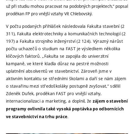
už při studiu mohou pracovat na podobných projektech,“ popsal
proděkan FP pro vnější vztahy Vít Chlebovský.
V počtu podaných přihlášek následovala Fakulta stavební (2
311), Fakulta elektrotechniky a komunikačních technologií (2
197) a Fakulta strojního inženýrství (2 124). Výrazný nárůst
počtu uchazečů o studium na FAST je výsledkem několika
klíčových faktorů. „Fakulta se zapojila do univerzitní
kampaně, ve které kladla důraz na pestré možnosti
uplatnění absolventů ve stavebnictví. Zároveň jsme v
aktivním kontaktu se středními školami a daří se nám zájem
o stavařinu mezi středoškoláky postupně zvyšovat,“ sdělil
Zdeněk Dufek, proděkan FAST pro vnější vztahy,
internacionalizaci a marketing, a doplnil, že
zájem o stavební
programy ovlivnila také vysoká poptávka po odbornících
.
ve stavebnictví na trhu práce