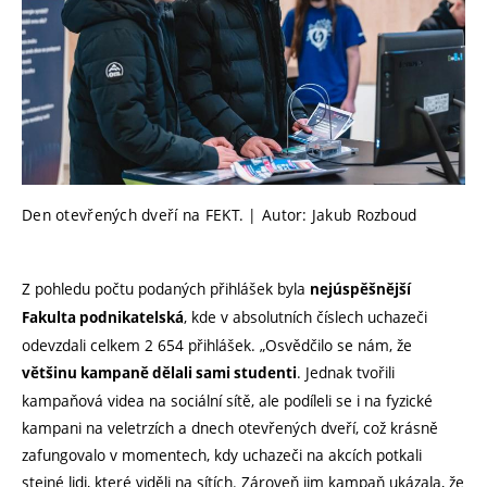
Den otevřených dveří na FEKT. | Autor: Jakub Rozboud
Z pohledu počtu podaných přihlášek byla
nejúspěšnější
, kde v absolutních číslech uchazeči
Fakulta podnikatelská
odevzdali celkem 2 654 přihlášek. „Osvědčilo se nám, že
. Jednak tvořili
většinu kampaně dělali sami studenti
kampaňová videa na sociální sítě, ale podíleli se i na fyzické
kampani na veletrzích a dnech otevřených dveří, což krásně
zafungovalo v momentech, kdy uchazeči na akcích potkali
stejné lidi, které viděli na sítích. Zároveň jim kampaň ukázala, že