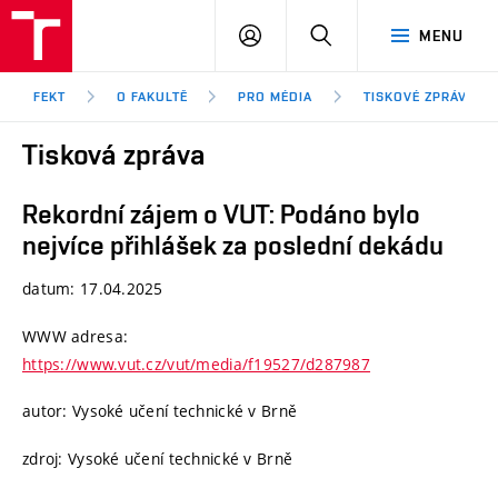
FEKT
PŘIHLÁSIT
HLEDAT
MENU
VUT
SE
Brno
FEKT
O FAKULTĚ
PRO MÉDIA
TISKOVÉ ZPRÁVY
Tisková zpráva
Rekordní zájem o VUT: Podáno bylo
nejvíce přihlášek za poslední dekádu
datum: 17.04.2025
WWW adresa:
https://www.vut.cz/vut/media/f19527/d287987
autor: Vysoké učení technické v Brně
zdroj: Vysoké učení technické v Brně