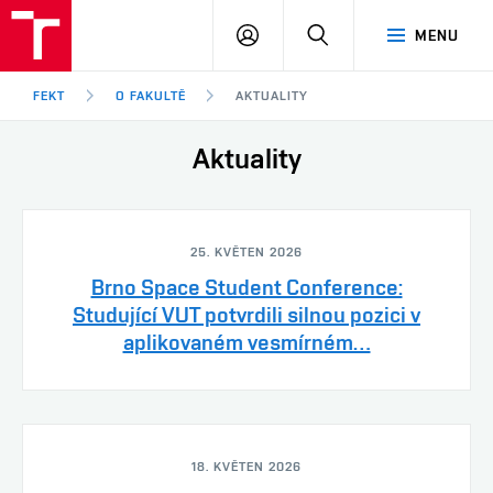
FEKT
PŘIHLÁSIT
HLEDAT
MENU
VUT
SE
Brno
FEKT
O FAKULTĚ
AKTUALITY
Aktuality
25. KVĚTEN 2026
Brno Space Student Conference:
Studující VUT potvrdili silnou pozici v
aplikovaném vesmírném…
18. KVĚTEN 2026