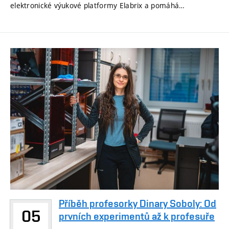
elektronické výukové platformy Elabrix a pomáhá…
Příběh profesorky Dinary Soboly: Od
05
prvních experimentů až k profesuře