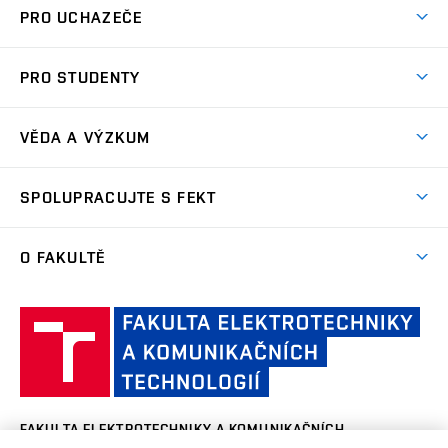
Ústav automatizace a měřicí techniky
UAMT
PRO UCHAZEČE
Ústav biomedicínského inženýrství
UBMI
Pojď na FEKT
PRO STUDENTY
Nabídka programů
Ústav elektroenergetiky
UEEN
Studijní programy
Přijímačky
VĚDA A VÝZKUM
Časové plány
Ústav elektrotechnologie
UETE
Důležité termíny
Vize a mise ve VaV
Studijní předpisy a vnitřní normy
SPOLUPRACUJTE S FEKT
Dny otevřených dveří
Centra výzkumu
Ústav fyziky
UFYZ
Studijní poradci
Kontakt
Firemní spolupráce
Výzkumné týmy
O FAKULTĚ
Stipendia
Ústav jazyků
UJAZ
Ambasadoři
Podchyťte si talenty
Úspěchy výzkumu
Studium a stáže v zahraničí
Aktuality
FAQ
Partnerství ve výzkumu
Ústav matematiky
UMAT
Faku
Projekty
Pro prváky
Kalendář akcí
Doplňující pedagogické studium
elek
Naši firemni partneři
Konference a soutěže
Státní závěrečná zkouška
Ústav mikroelektroniky
UMEL
a k
Historie a současnost
Celoživotní vzdělávání
Střední a základní školy
Vědeckotechnický park profesora Lista
tech
Kombinované studium
Organizační struktura
Zpracování osobních údajů uchazečů o studium
Vysoké školy a instituce
VUT
Ústav radioelektroniky
UREL
FAKULTA ELEKTROTECHNIKY A KOMUNIKAČNÍCH
Studentské spolky
Areálová knihovna FEKT
v B