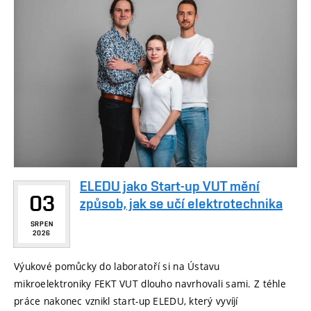
ELEDU jako Start-up VUT mění
03
způsob, jak se učí elektrotechnika
SRPEN
2026
Výukové pomůcky do laboratoří si na Ústavu
mikroelektroniky FEKT VUT dlouho navrhovali sami. Z téhle
práce nakonec vznikl start-up ELEDU, který vyvíjí