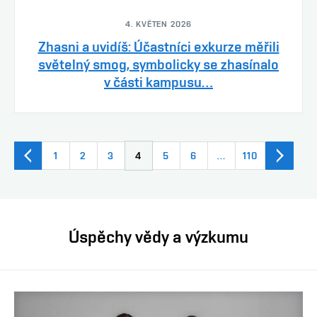
4. KVĚTEN 2026
Zhasni a uvidíš: Účastníci exkurze měřili
světelný smog, symbolicky se zhasínalo
v části kampusu…
1
2
3
4
5
6
…
110
Úspěchy vědy a výzkumu