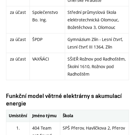
Uherské Hradiště
za účast
Společenstvo
Střední průmyslová škola
Bo. Ing.
elektrotechnická Olomouc,
Božetěchova 3, Olomouc
za účast
ŠPDP
Gymnázium Zlín - Lesní čtvrť,
Lesní čtvrť III 1364, Zlín
za účast
VAXŇÁCI
SŠIEŘ Rožnov pod Radhoštěm,
Školní 1610, Rožnov pod
Radhoštěm
Funkční model větrné elektrárny s akumulací
energie
Umístění
Jméno týmu
Škola
1.
404 Team
SPŠ Přerov, Havlíčkova 2, Přerov