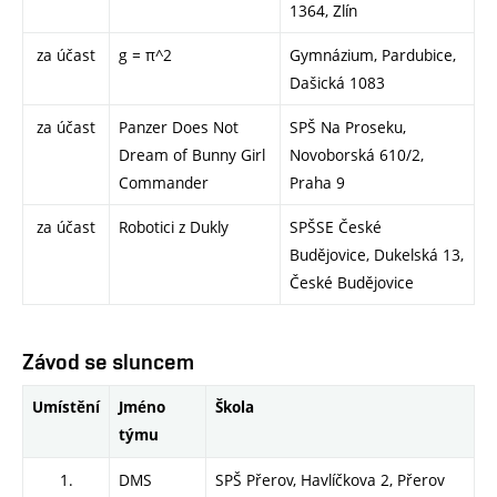
1364, Zlín
za účast
g = π^2
Gymnázium, Pardubice,
Dašická 1083
za účast
Panzer Does Not
SPŠ Na Proseku,
Dream of Bunny Girl
Novoborská 610/2,
Commander
Praha 9
za účast
Robotici z Dukly
SPŠSE České
Budějovice, Dukelská 13,
České Budějovice
Závod se sluncem
Umístění
Jméno
Škola
týmu
1.
DMS
SPŠ Přerov, Havlíčkova 2, Přerov