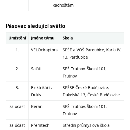
Radhoštěm
Pásovec sledující světlo
Umístění
Jméno týmu
Škola
1.
VELOciraptors
SPŠE a VOŠ Pardubice, Karla IV.
13, Pardubice
2.
Saláti
SPŠ Trutnov, Školní 101,
Trutnov
3.
Elektrikáři z
SPŠSE České Budějovice,
Dukly
Dukelská 13, České Budějovice
za účast
Berani
SPŠ Trutnov, Školní 101,
Trutnov
za účast
Přemtech
Střední průmyslová škola