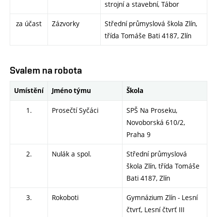
strojní a stavební, Tábor
za účast
Zázvorky
Střední průmyslová škola Zlín,
třída Tomáše Bati 4187, Zlín
Svalem na robota
Umístění
Jméno týmu
Škola
1.
Prosečtí Syčáci
SPŠ Na Proseku,
Novoborská 610/2,
Praha 9
2.
Nulák a spol.
Střední průmyslová
škola Zlín, třída Tomáše
Bati 4187, Zlín
3.
Rokoboti
Gymnázium Zlín - Lesní
čtvrť, Lesní čtvrť III