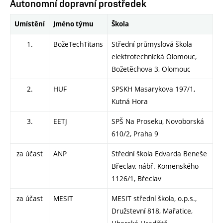
Autonomní dopravní prostředek
Umístění
Jméno týmu
Škola
1.
BožeTechTitans
Střední průmyslová škola
elektrotechnická Olomouc,
Božetěchova 3, Olomouc
2.
HUF
SPSKH Masarykova 197/1,
Kutná Hora
3.
EETJ
SPŠ Na Proseku, Novoborská
610/2, Praha 9
za účast
ANP
Střední škola Edvarda Beneše
Břeclav, nábř. Komenského
1126/1, Břeclav
za účast
MESIT
MESIT střední škola, o.p.s.,
Družstevní 818, Mařatice,