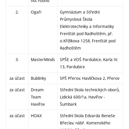
not Found
2.
Ogaři
Gymnázium a Střední
Průmyslová Škola
Elektrotechniky a Informatiky
Frenštát pod Radhoštěm, př.
o.Křižíkova 1258, Frenštát pod
Radhoštěm
3.
MasterMinds
SPŠE a VOŠ Pardubice, Karla IV.
13, Pardubice
za účast
Bublinky
SPŠ Přerov, Havlíčkova 2, Přerov
za účast
Dream
Střední škola technických oborů,
Team
Lidická 600/1a, Havířov -
Havířov
Šumbark
za účast
HOAX
Střední škola Edvarda Beneše
Břeclav, nábř. Komenského