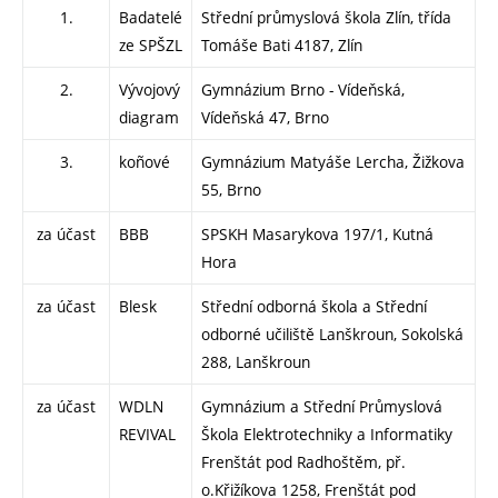
1.
Badatelé
Střední průmyslová škola Zlín, třída
ze SPŠZL
Tomáše Bati 4187, Zlín
2.
Vývojový
Gymnázium Brno - Vídeňská,
diagram
Vídeňská 47, Brno
3.
koñové
Gymnázium Matyáše Lercha, Žižkova
55, Brno
za účast
BBB
SPSKH Masarykova 197/1, Kutná
Hora
za účast
Blesk
Střední odborná škola a Střední
odborné učiliště Lanškroun, Sokolská
288, Lanškroun
za účast
WDLN
Gymnázium a Střední Průmyslová
REVIVAL
Škola Elektrotechniky a Informatiky
Frenštát pod Radhoštěm, př.
o.Křižíkova 1258, Frenštát pod