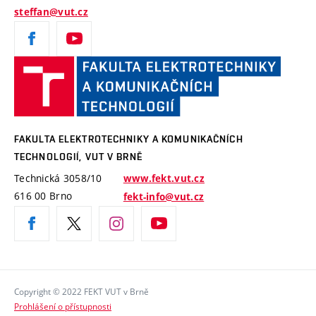
steffan@vut.cz
Fakulta
elektro
a komu
technolo
VUT
FAKULTA ELEKTROTECHNIKY A KOMUNIKAČNÍCH
v Brně
TECHNOLOGIÍ, VUT V BRNĚ
Technická 3058/10
www.fekt.vut.cz
616 00 Brno
fekt-info@vut.cz
Copyright © 2022 FEKT VUT v Brně
Prohlášení o přístupnosti