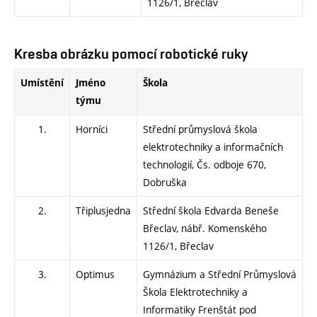
1126/1, Břeclav
Kresba obrázku pomocí robotické ruky
Umístění
Jméno
Škola
týmu
1.
Horníci
Střední průmyslová škola
elektrotechniky a informačních
technologií, Čs. odboje 670,
Dobruška
2.
Třiplusjedna
Střední škola Edvarda Beneše
Břeclav, nábř. Komenského
1126/1, Břeclav
3.
Optimus
Gymnázium a Střední Průmyslová
Škola Elektrotechniky a
Informatiky Frenštát pod