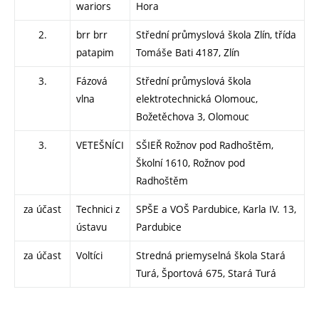
wariors
Hora
2.
brr brr
Střední průmyslová škola Zlín, třída
patapim
Tomáše Bati 4187, Zlín
3.
Fázová
Střední průmyslová škola
vlna
elektrotechnická Olomouc,
Božetěchova 3, Olomouc
3.
VETEŠNÍCI
SŠIEŘ Rožnov pod Radhoštěm,
Školní 1610, Rožnov pod
Radhoštěm
za účast
Technici z
SPŠE a VOŠ Pardubice, Karla IV. 13,
ústavu
Pardubice
za účast
Voltíci
Stredná priemyselná škola Stará
Turá, Športová 675, Stará Turá