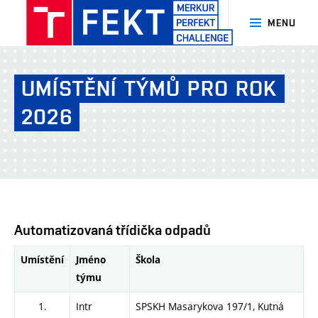
MENU
MERKUR
PerFEKT
UMÍSTĚNÍ
TÝMŮ
PRO
ROK
Challenge
-
2026
FEKT
-
VUT
Brno
Automatizovaná třídička odpadů
Umístění
Jméno
Škola
týmu
1.
Intr
SPSKH Masarykova 197/1, Kutná