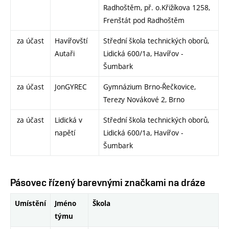
Radhoštěm, př. o.Křižíkova 1258,
Frenštát pod Radhoštěm
za účast
Havířovští
Střední škola technických oborů,
Autaři
Lidická 600/1a, Havířov -
Šumbark
za účast
JonGYREC
Gymnázium Brno-Řečkovice,
Terezy Novákové 2, Brno
za účast
Lidická v
Střední škola technických oborů,
napětí
Lidická 600/1a, Havířov -
Šumbark
Pásovec řízený barevnými značkami na dráze
Umístění
Jméno
Škola
týmu