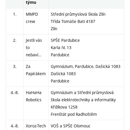
týmu
1.
MMPD
Střední průmyslová škola Zlín
crew
Třída Tomáše Bati 4187
Zlín
2.
Jestli vás
SPŠE Pardubice
to
Karla IV, 13
nebaví...
Pardubice
3.
Za
Gymnázium, Pardubice, Dašická 1083
Papírákem
Dašická 1083
Pardubice
4.-8.
HaHaHa
Gymnázium a Střední průmyslová
Robotics
škola elektrotechniky a informatiky
Křižíkova 1258
Frenštát pod Radhoštěm
4.-8.
Xoroz-Tech
VOŠ a SPŠE Olomouc