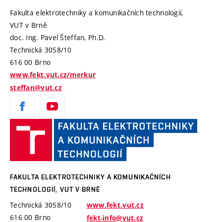
Fakulta elektrotechniky a komunikačních technologií,
VUT v Brně
doc. Ing. Pavel Šteffan, Ph.D.
Technická 3058/10
616 00 Brno
www.fekt.vut.cz/merkur
steffan@vut.cz
Fakulta
elektro
a komu
technolo
VUT
FAKULTA ELEKTROTECHNIKY A KOMUNIKAČNÍCH
v Brně
TECHNOLOGIÍ, VUT V BRNĚ
Technická 3058/10
www.fekt.vut.cz
616 00 Brno
fekt-info@vut.cz