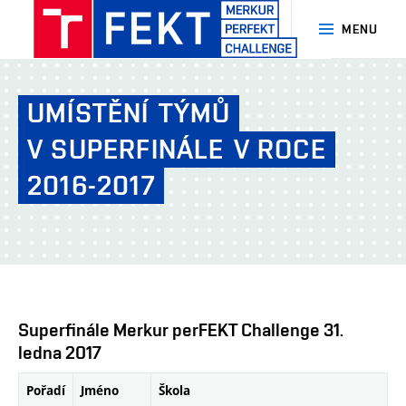
MENU
MERKUR
PerFEKT
UMÍSTĚNÍ
TÝMŮ
Challenge
-
V SUPERFINÁLE
V ROCE
FEKT
2016-2017
-
VUT
Brno
Superfinále Merkur perFEKT Challenge 31.
ledna 2017
Pořadí
Jméno
Škola