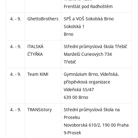
Frenštát pod Radhoštěm
4. - 9.
GhettoBrothers
SPŠ a VOŠ Sokolská Brno
Sokolská 1
Brno
4. - 9.
ITALSKÁ
Střední průmyslová škola Třebíč
ČTYŘKA
Manželů Curieových 734
Třebíč
4. - 9.
Team KIMI
Gymnázium Brno, Vídeňská,
příspěvková organizace
Vídeňská 55/47
639 00 Brno
4. - 9.
TRANSistory
Střední průmyslová škola na
Proseku
Novoborská 610/2, 190 00 Praha
9-Prosek