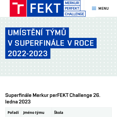
MENU
MERKUR
PerFEKT
UMÍSTĚNÍ
TÝMŮ
Challenge
-
V SUPERFINÁLE
V ROCE
FEKT
2022-2023
-
VUT
Brno
Superfinále Merkur perFEKT Challenge 26.
ledna 2023
Pořadí
Jméno týmu
Škola