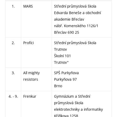
1.
MARS
Střední průmyslová škola
Edvarda Beneše a obchodní
akademie Břeclav
nábř. Komenského 1126/1
Břeclav 690 25
2.
Profíci
Střední průmyslová škola
Trutnov
Školní 101
Trutnov"
3.
All mighty
SPŠ Purkyňova
resistors
Purkyňova 97
Brno
4. - 9.
Frenkur
Gymnázium a Střední
průmyslová škola
elektrotechniky a informatiky
Křižíkova 1258