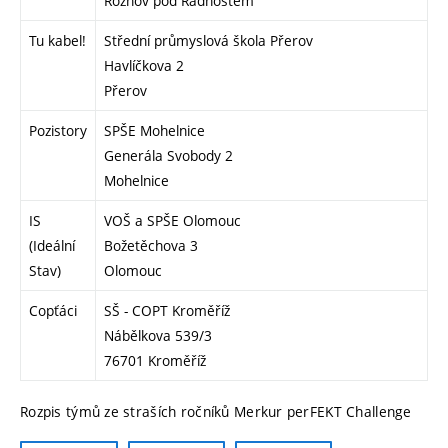
Rožnov pod Radhoštěm
Tu kabel!
Střední průmyslová škola Přerov
Havlíčkova 2
Přerov
Pozistory
SPŠE Mohelnice
Generála Svobody 2
Mohelnice
IS
VOŠ a SPŠE Olomouc
(Ideální
Božetěchova 3
Stav)
Olomouc
Copťáci
SŠ - COPT Kroměříž
Nábělkova 539/3
76701 Kroměříž
Rozpis týmů ze straších ročníků Merkur perFEKT Challenge