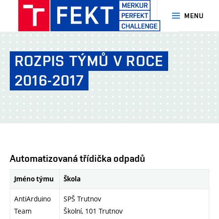
MENU
MERKUR
PerFEKT
ROZPIS
TÝMŮ
V ROCE
Challenge
-
2016-2017
FEKT
-
VUT
Brno
Automatizovaná třídička odpadů
Jméno týmu
Škola
AntiArduino
SPŠ Trutnov
Team
Školní, 101 Trutnov