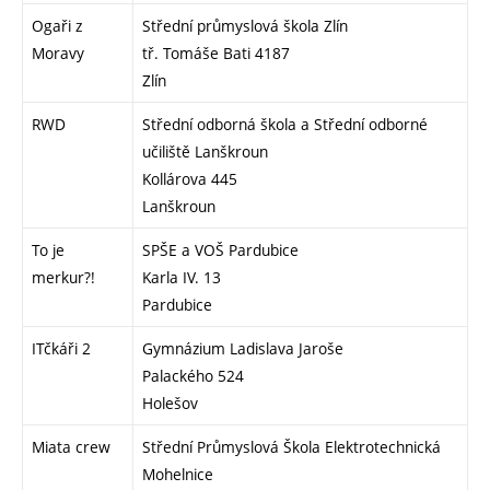
Ogaři z
Střední průmyslová škola Zlín
Moravy
tř. Tomáše Bati 4187
Zlín
RWD
Střední odborná škola a Střední odborné
učiliště Lanškroun
Kollárova 445
Lanškroun
To je
SPŠE a VOŠ Pardubice
merkur?!
Karla IV. 13
Pardubice
ITčkáři 2
Gymnázium Ladislava Jaroše
Palackého 524
Holešov
Miata crew
Střední Průmyslová Škola Elektrotechnická
Mohelnice