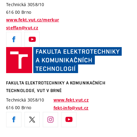
Technická 3058/10
616 00 Brno
www.fekt.vut.cz/merkur
steffan@vut.cz
Fakulta
elektro
a komu
technolo
VUT
FAKULTA ELEKTROTECHNIKY A KOMUNIKAČNÍCH
v Brně
TECHNOLOGIÍ, VUT V BRNĚ
Technická 3058/10
www.fekt.vut.cz
616 00 Brno
fekt-info@vut.cz