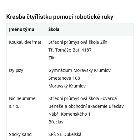
Kresba čtyřlístku pomocí robotické ruky
Jméno týmu
Škola
Koukal, dveřma!
Střední průmyslová škola Zlín
Tř. Tomáše Bati 4187
Zlín
Ízy pízy
Gymnázium Moravský Krumlov
Smetanova 168
Moravský Krumlov
Nic neumíme
Střední průmyslová škola Edvarda
s.r.o.
Beneše a obchodní akademie Břeclav
Nábř. Komenského 1
Břeclav
Sticky sand
SPŠ SE Dukelská