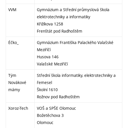
VVM
Gymnázium a Střední průmyslová škola
elektrotechniky a informatiky
Křižíkova 1258
Frenštát pod Radhoštěm
Éčko_
Gymnázium Františka Palackého Valašské
Meziříčí
Husova 146
Valašské Meziříčí
Tým
Střední škola informatiky, elektrotechniky a
Novákové
řemesel
mámy
Školní 1610
Rožnov pod Radhoštěm
Xoroz-Tech
VOŠ a SPŠE Olomouc
Božetěchova 3
Olomouc