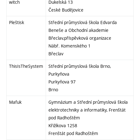
witch
Dukelská 13
České Budějovice
Pleštisk
Střední průmyslová škola Edvarda
Beneše a Obchodní akademie
Břeclav,příspěvková organizace
Nábř. Komenského 1
Břeclav
ThisIsTheSystem
Střední průmyslová škola Brno,
Purkyňova
Purkyňova 97
Brno
Mafuk
Gymnázium a Střední průmyslová škola
elektrotechniky a informatiky, Frenštát
pod Radhoštěm
Křižíkova 1258
Frenštát pod Radhoštěm