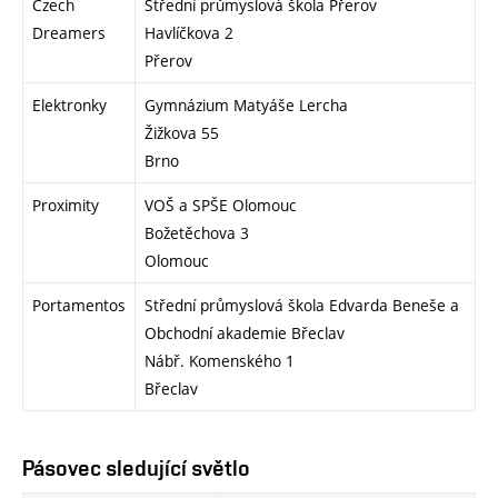
Czech
Střední průmyslová škola Přerov
Dreamers
Havlíčkova 2
Přerov
Elektronky
Gymnázium Matyáše Lercha
Žižkova 55
Brno
Proximity
VOŠ a SPŠE Olomouc
Božetěchova 3
Olomouc
Portamentos
Střední průmyslová škola Edvarda Beneše a
Obchodní akademie Břeclav
Nábř. Komenského 1
Břeclav
Pásovec sledující světlo