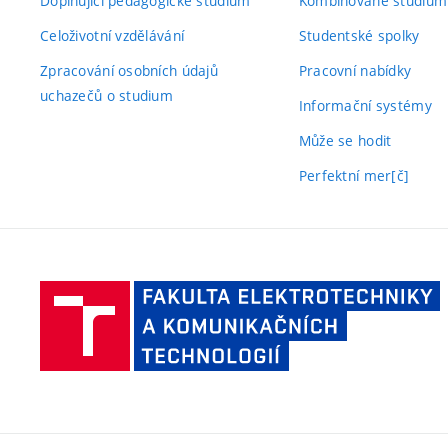
Doplňující pedagogické studium
Kombinované studium
Celoživotní vzdělávání
Studentské spolky
Zpracování osobních údajů
Pracovní nabídky
uchazečů o studium
Informační systémy
Může se hodit
Perfektní mer[č]
F
e
a
t
V
v