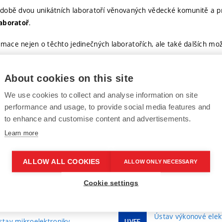
obě dvou unikátních laboratoří věnovaných vědecké komunitě a prům
.
aboratoř
rmace nejen o těchto jedinečných laboratořích, ale také dalších mo
About cookies on this site
We use cookies to collect and analyse information on site
performance and usage, to provide social media features and
to enhance and customise content and advertisements.
Learn more
stav fyziky
Ústav radioelektroni
UREL
ALLOW ALL COOKIES
ALLOW ONLY NECESSARY
stav jazyků
Ústav telekomunikac
UTKO
Cookie settings
Ústav teoretické
stav matematiky
UTEE
a experimentální ele
Ústav výkonové elek
stav mikroelektroniky
UVEE