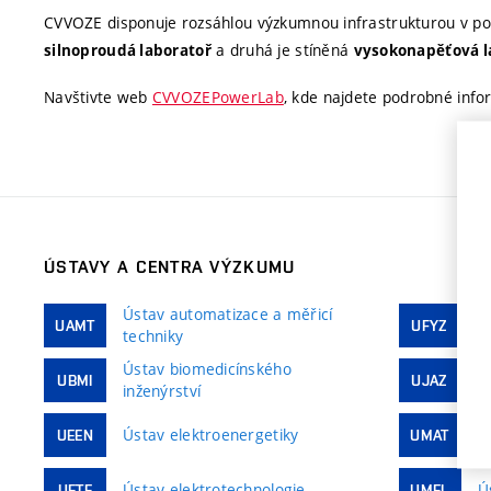
CVVOZE disponuje rozsáhlou výzkumnou infrastrukturou v pod
a druhá je stíněná
silnoproudá laboratoř
vysokonapěťová l
Navštivte web
CVVOZEPowerLab
, kde najdete podrobné info
ÚSTAVY A CENTRA VÝZKUMU
Ústav automatizace a měřicí
Ú
UAMT
UFYZ
techniky
Ústav biomedicínského
Ú
UBMI
UJAZ
inženýrství
Ústav elektroenergetiky
Ú
UEEN
UMAT
Ústav elektrotechnologie
Ú
UETE
UMEL