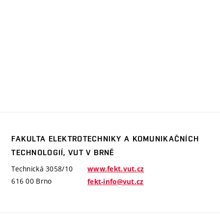
FAKULTA ELEKTROTECHNIKY A KOMUNIKAČNÍCH
akulta
TECHNOLOGIÍ, VUT V BRNĚ
lektrotechniky
 komunikačních
Technická 3058/10
www.fekt.vut.cz
echnologií,
616 00 Brno
fekt-info@vut.cz
UT
 Brně