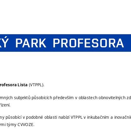
KÝ
PARK
PROFESORA
(VTPPL).
ofesora Lista
ných subjektů působících především v oblastech obnovitelných zdr
ízení.
irmy působící v podobné oblasti nabízí VTPPL v inkubačním a inovačn
nými týmy CVVOZE.