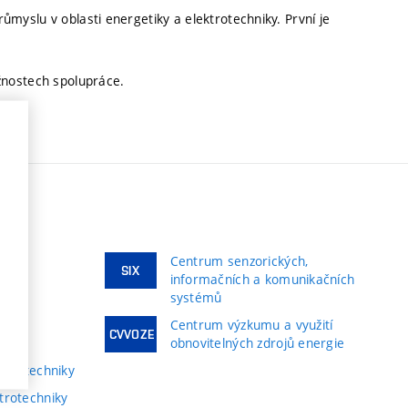
yslu v oblasti energetiky a elektrotechniky. První je
žnostech spolupráce.
Centrum senzorických,
ky
SIX
informačních a komunikačních
systémů
í
Centrum výzkumu a využití
CVVOZE
obnovitelných zdrojů energie
ktrotechniky
trotechniky