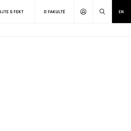
JTE S FEKT
O FAKULTĚ
EN
PŘIHLÁSIT
HLEDAT
SE