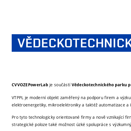
VĚDECKOTECHNIC
je součástí
CVVOZEPowerLab
Vědeckotechnického parku pr
VTPPL je moderní objekt zaměřený na podporu firem a výzkum
elektroenergetiky, mikroelektroniky a taktéž automatizace a ř
Pro tyto technologicky orientované firmy a nově vznikající f
strategické poloze také možnost úzké spolupráce s výzkum