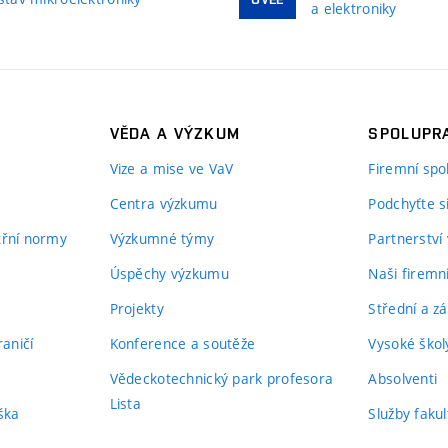
a elektroniky
VĚDA A VÝZKUM
SPOLUPRA
Vize a mise ve VaV
Firemní spo
Centra výzkumu
Podchyťte si
itřní normy
Výzkumné týmy
Partnerství
Úspěchy výzkumu
Naši firemn
Projekty
Střední a zá
aničí
Konference a soutěže
Vysoké školy
Vědeckotechnický park profesora
Absolventi
Lista
ška
Služby fakul