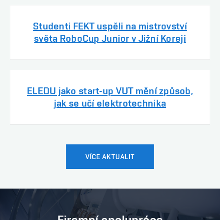
Studenti FEKT uspěli na mistrovství
světa RoboCup Junior v Jižní Koreji
ELEDU jako start-up VUT mění způsob,
jak se učí elektrotechnika
VÍCE AKTUALIT
Firemní spolupráce