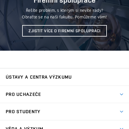
Řešíte problém, s kterým si nevíte rady?
Obraťte se na naši fakultu. Pomůžeme vám!
ZJISTIT VÍCE O FIREMNÍ SPOLUPRÁCI
ÚSTAVY A CENTRA VÝZKUMU
Ústav automatizace a měřicí techniky
UAMT
PRO UCHAZEČE
Ústav biomedicínského inženýrství
UBMI
Pojď na FEKT
PRO STUDENTY
Nabídka programů
Ústav elektroenergetiky
UEEN
Studijní programy
Přijímačky
VĚDA A VÝZKUM