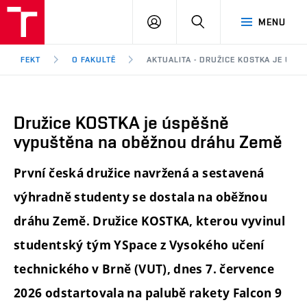
FEKT
PŘIHLÁSIT
HLEDAT
MENU
VUT
SE
Brno
FEKT
O FAKULTĚ
AKTUALITA - DRUŽICE KOSTKA JE ÚS
Družice KOSTKA je úspěšně
vypuštěna na oběžnou dráhu Země
První česká družice navržená a sestavená
výhradně studenty se dostala na oběžnou
dráhu Země. Družice KOSTKA, kterou vyvinul
studentský tým YSpace z Vysokého učení
technického v Brně (VUT), dnes 7. července
2026 odstartovala na palubě rakety Falcon 9