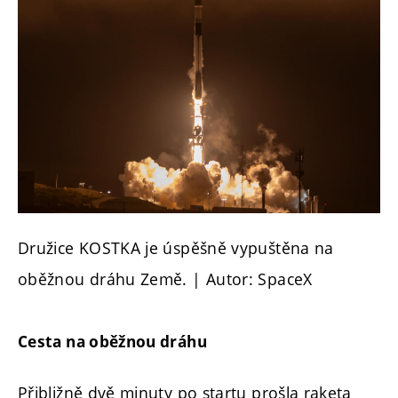
Družice KOSTKA je úspěšně vypuštěna na
oběžnou dráhu Země. | Autor: SpaceX
Cesta na oběžnou dráhu
Přibližně dvě minuty po startu prošla raketa