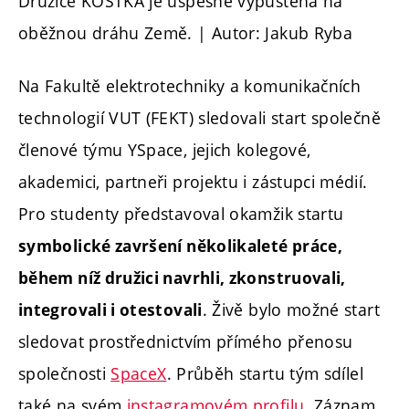
Družice KOSTKA je úspěšně vypuštěna na
oběžnou dráhu Země. | Autor: Jakub Ryba
Na Fakultě elektrotechniky a komunikačních
technologií VUT (FEKT) sledovali start společně
členové týmu YSpace, jejich kolegové,
akademici, partneři projektu i zástupci médií.
Pro studenty představoval okamžik startu
symbolické završení několikaleté práce,
během níž družici navrhli, zkonstruovali,
. Živě bylo možné start
integrovali i otestovali
sledovat prostřednictvím přímého přenosu
společnosti
SpaceX
. Průběh startu tým sdílel
také na svém
instagramovém profilu
. Záznam