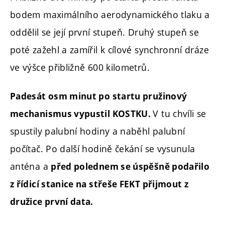
bodem maximálního aerodynamického tlaku a
oddělil se její první stupeň. Druhý stupeň se
poté zažehl a zamířil k cílové synchronní dráze
ve výšce přibližně 600 kilometrů.
Padesát osm minut po startu pružinový
V tu chvíli se
mechanismus vypustil KOSTKU.
spustily palubní hodiny a naběhl palubní
počítač. Po další hodině čekání se vysunula
anténa a
před polednem se úspěšně podařilo
z řídicí stanice na střeše FEKT přijmout z
družice první data.